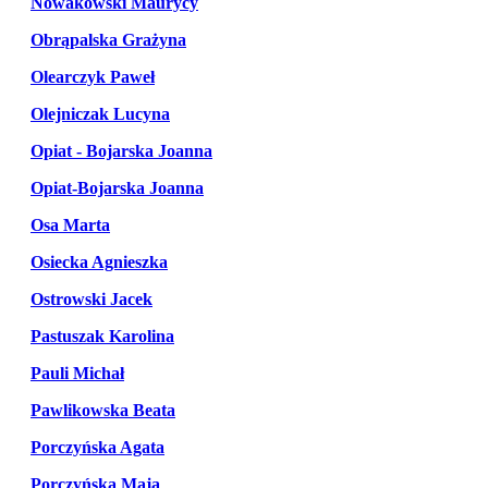
Nowakowski Maurycy
Obrąpalska Grażyna
Olearczyk Paweł
Olejniczak Lucyna
Opiat - Bojarska Joanna
Opiat-Bojarska Joanna
Osa Marta
Osiecka Agnieszka
Ostrowski Jacek
Pastuszak Karolina
Pauli Michał
Pawlikowska Beata
Porczyńska Agata
Porczyńska Maja