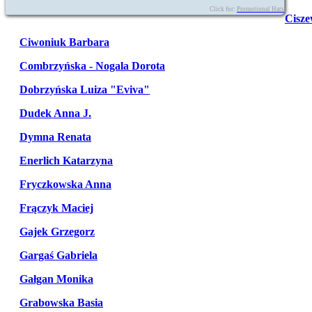
Click for:
Promotional Hats
Cisze
Ciwoniuk Barbara
Combrzyńska - Nogala Dorota
Dobrzyńska Luiza "Eviva"
Dudek Anna J.
Dymna Renata
Enerlich Katarzyna
Fryczkowska Anna
Frączyk Maciej
Gajek Grzegorz
Gargaś Gabriela
Gałgan Monika
Grabowska Basia