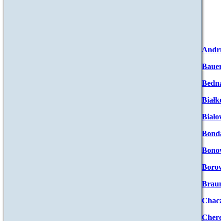
Andr
Baue
Bedna
Białk
Biało
Bond
Bono
Boro
Brau
Chac
Chere