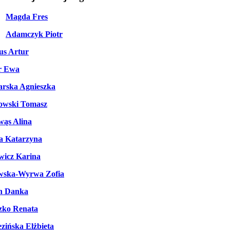
Magda Fres
Adamczyk Piotr
us Artur
r Ewa
rska Agnieszka
owski Tomasz
wąs Alina
a Katarzyna
wicz Karina
wska-Wyrwa Zofia
n Danka
zko Renata
zińska Elżbieta