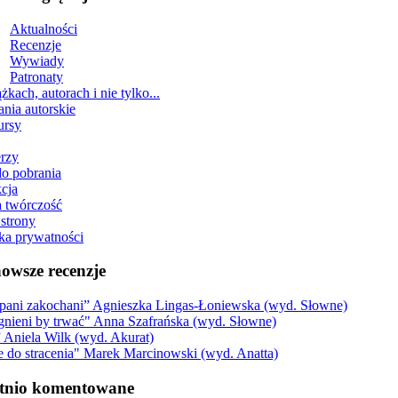
Aktualności
Recenzje
Wywiady
Patronaty
żkach, autorach i nie tylko...
ania autorskie
ursy
erzy
do pobrania
cja
 twórczość
strony
yka prywatności
owsze recenzje
pani zakochani” Agnieszka Lingas-Łoniewska (wyd. Słowne)
gnieni by trwać" Anna Szafrańska (wyd. Słowne)
” Aniela Wilk (wyd. Akurat)
e do stracenia" Marek Marcinowski (wyd. Anatta)
tnio komentowane