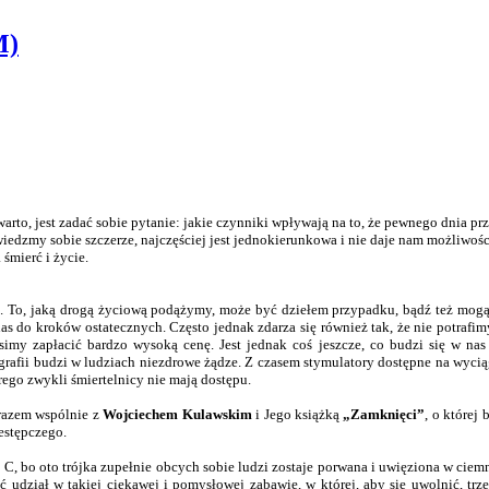
M)
e warto, jest zadać sobie pytanie: jakie czynniki wpływają na to, że pewnego dnia 
iedzmy sobie szczerze, najczęściej jest jednokierunkowa i nie daje nam możliwości
śmierć i życie.
 To, jaką drogą życiową podążymy, może być dziełem przypadku, bądź też mogą s
s do kroków ostatecznych. Często jednak zdarza się również tak, że nie potrafimy
musimy zapłacić bardzo wysoką cenę. Jest jednak coś jeszcze, co budzi się w n
afii budzi w ludziach niezdrowe żądze. Z czasem stymulatory dostępne na wyciąg
órego zwykli śmiertelnicy nie mają dostępu.
razem wspólnie z
Wojciechem Kulawskim
i Jego książką
„Zamknięci”
, o której
estępczego.
 C, bo oto trójka zupełnie obcych sobie ludzi zostaje porwana i uwięziona w cie
udział w takiej ciekawej i pomysłowej zabawie, w której, aby się uwolnić, trz