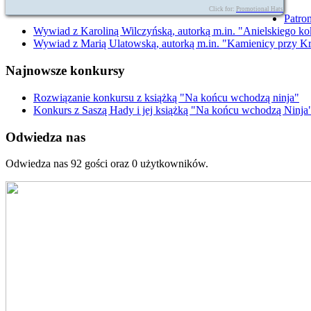
Click for:
Promotional Hats
Patro
Wywiad z Karoliną Wilczyńską, autorką m.in. "Anielskiego ko
Wywiad z Marią Ulatowską, autorką m.in. "Kamienicy przy Kr
Najnowsze konkursy
Rozwiązanie konkursu z książką "Na końcu wchodzą ninja"
Konkurs z Saszą Hady i jej książką "Na końcu wchodzą Ninja
Odwiedza nas
Odwiedza nas 92 gości oraz 0 użytkowników.