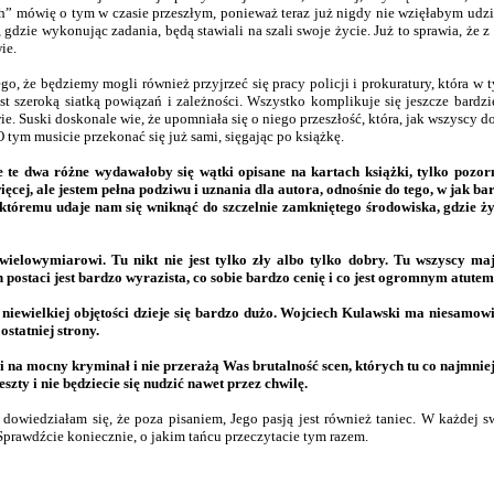
h” mówię o tym w czasie przeszłym, ponieważ teraz już nigdy nie wzięłabym udzi
, gdzie wykonując zadania, będą stawiali na szali swoje życie. Już to sprawia, ż
ie.
ego, że będziemy mogli również przyjrzeć się pracy policji i prokuratury, która 
jest szeroką siatką powiązań i zależności. Wszystko komplikuje się jeszcze bard
. Suski doskonale wie, że upomniała się o niego przeszłość, która, jak wszyscy 
tym musicie przekonać się już sami, sięgając po książkę.
te dwa różne wydawałoby się wątki opisane na kartach książki, tylko pozor
ęcej, ale jestem pełna podziwu i uznania dla autora, odnośnie do tego, w jak ba
 któremu udaje nam się wniknąć do szczelnie zamkniętego środowiska, gdzie ży
elowymiarowi. Tu nikt nie jest tylko zły albo tylko dobry. Tu wszyscy mają
h postaci jest bardzo wyrazista, co sobie bardzo cenię i co jest ogromnym atutem 
iewielkiej objętości dzieje się bardzo dużo. Wojciech Kulawski ma niesamowi
statniej strony.
i na mocny kryminał i nie przerażą Was brutalność scen, których tu co najmniej 
szty i nie będziecie się nudzić nawet przez chwilę.
wiedziałam się, że poza pisaniem, Jego pasją jest również taniec. W każdej s
Sprawdźcie koniecznie, o jakim tańcu przeczytacie tym razem.