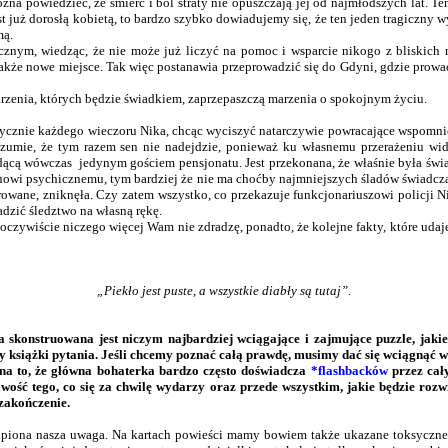
ożna powiedzieć, że śmierć i ból straty nie opuszczają jej od najmłodszych lat. 
t już dorosłą kobietą, to bardzo szybko dowiadujemy się, że ten jeden tragiczny w
mą.
znym, wiedząc, że nie może już liczyć na pomoc i wsparcie nikogo z bliskich 
także nowe miejsce. Tak więc postanawia przeprowadzić się do Gdyni, gdzie prowadz
zdarzenia, których będzie świadkiem, zaprzepaszczą marzenia o spokojnym życiu.
tycznie każdego wieczoru Nika, chcąc wyciszyć natarczywie powracające wspomnien
rozumie, że tym razem sen nie nadejdzie, ponieważ ku własnemu przerażeniu wi
ą wówczas jedynym gościem pensjonatu. Jest przekonana, że właśnie była świad
anowi psychicznemu, tym bardziej że nie ma choćby najmniejszych śladów świadcząc
ejestrowane, zniknęła. Czy zatem wszystko, co przekazuje funkcjonariuszowi polic
dzić śledztwo na własną rękę.
oczywiście niczego więcej Wam nie zdradzę, ponadto, że kolejne fakty, które udaje s
„Piekło jest puste, a wszystkie diabły są tutaj”.
uła skonstruowana jest niczym najbardziej wciągające i zajmujące puzzle, ja
ry książki pytania. Jeśli chcemy poznać całą prawdę, musimy dać się wciągnąć w
i na to, że główna bohaterka bardzo często doświadcza
*flashbacków
przez cał
awość tego, co się za chwilę wydarzy oraz przede wszystkim, jakie będzie rozwi
 zakończenie.
kupiona nasza uwaga. Na kartach powieści mamy bowiem także ukazane toksyczne r