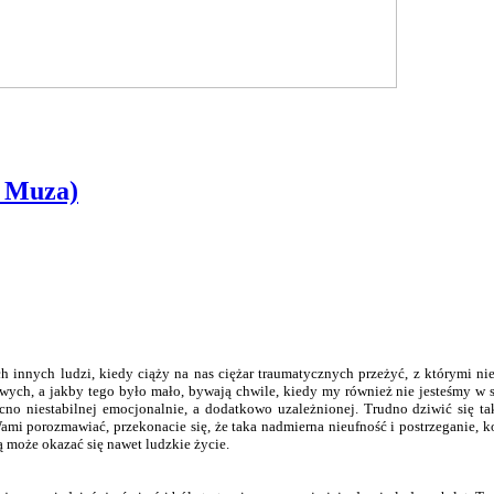
. Muza)
 innych ludzi, kiedy ciąży na nas ciężar traumatycznych przeżyć, z którymi nie
ych, a jakby tego było mało, bywają chwile, kiedy my również nie jesteśmy w 
no niestabilnej emocjonalnie, a dodatkowo uzależnionej. Trudno dziwić się ta
 Wami porozmawiać, przekonacie się, że taka nadmierna nieufność i postrzegani
 może okazać się nawet ludzkie życie.