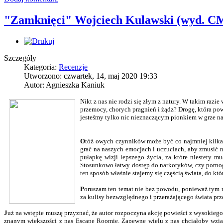
"Zamknięci" Wojciech Kulawski (wyd. C
Szczegóły
Kategoria:
Recenzje
Utworzono: czwartek, 14, maj 2020 19:33
Autor: Agnieszka Kaniuk
Nikt z nas nie rodzi się złym z natury. W takim razi
przemocy, chorych pragnień i żądz? Drogę, która pow
jesteśmy tylko nic nieznaczącym pionkiem w grze na 
O
tóż owych czynników może być co najmniej kilka.
grać na naszych emocjach i uczuciach, aby zmusić na
pułapkę wizji lepszego życia, za które niestety 
Stosunkowo łatwy dostęp do narkotyków, czy pornogr
ten sposób właśnie stajemy się częścią świata, do kt
P
oruszam ten temat nie bez powodu, ponieważ tym 
za kulisy bezwzględnego i przerażającego świata prz
J
uż na wstępie muszę przyznać, że autor rozpoczyna akcję powieści z wysokiego
znanym większości z nas Escape Roomie. Zapewne wielu z nas chciałoby wziąć 