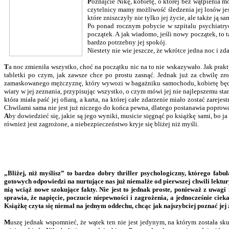
P
oznajcie Nikę, kobietę, o której bez wątpienia m
czytelnicy mamy możliwość śledzenia jej losów jes
które zniszczyły nie tylko jej życie, ale także ją sa
Po ponad rocznym pobycie w szpitalu psychiatryc
początek. A jak wiadomo, jeśli nowy początek, to 
bardzo potrzebny jej spokój.
Niestety nie wie jeszcze, że wkrótce jedna noc i 
T
a noc zmieniła wszystko, choć na początku nic na to nie wskazywało. Jak prak
tabletki po czym, jak zawsze chce po prostu zasnąć. Jednak już za chwilę z
zamaskowanego mężczyznę, który wywozi w bagażniku samochodu, kobietę będąc
wiary w jej zeznania, przypisując wszystko, o czym mówi jej nie najlepszemu st
która miała paść jej ofiarą, a karta, na której całe zdarzenie miało zostać zar
Chwilami sama nie jest już niczego do końca pewna, dlatego postanawia poprowa
A
by dowiedzieć się, jakie są jego wyniki, musicie sięgnąć po książkę sami, bo ja 
również jest zagrożone, a niebezpieczeństwo kryje się bliżej niż myśli.
„Bliżej, niż myślisz” to bardzo dobry thriller psychologiczny, którego fab
gotowych odpowiedzi na nurtujące nas już niemalże od pierwszej chwili lektu
nią wciąż nowe szokujące fakty. Nie jest to jednak proste, ponieważ z uwag
sprawia, że napięcie, poczucie niepewności i zagrożenia, a jednocześnie ciek
Książkę czyta się niemal na jednym oddechu, chcąc jak najszybciej poznać jej
M
uszę jednak wspomnieć, że wątek ten nie jest jedynym, na którym została s