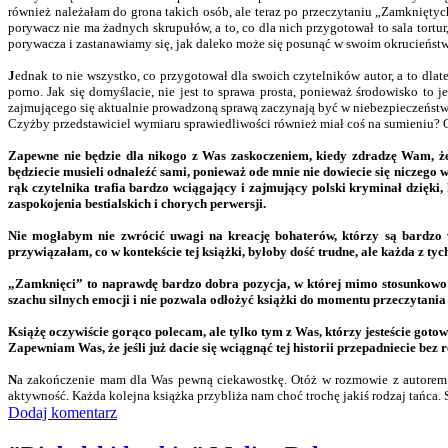
również należałam do grona takich osób, ale teraz po przeczytaniu „Zamkniętyc
porywacz nie ma żadnych skrupułów, a to, co dla nich przygotował to sala tortur
porywacza i zastanawiamy się, jak daleko może się posunąć w swoim okrucieństw
J
ednak to nie wszystko, co przygotował dla swoich czytelników autor, a to dlat
porno. Jak się domyślacie, nie jest to sprawa prosta, ponieważ środowisko to 
zajmującego się aktualnie prowadzoną sprawą zaczynają być w niebezpieczeństwie
Czyżby przedstawiciel wymiaru sprawiedliwości również miał coś na sumieniu? O 
Zapewne nie będzie dla nikogo z Was zaskoczeniem, kiedy zdradzę Wam, że 
będziecie musieli odnaleźć sami, ponieważ ode mnie nie dowiecie się niczego wi
rąk czytelnika trafia bardzo wciągający i zajmujący polski kryminał dzięki,
zaspokojenia bestialskich i chorych perwersji.
Nie mogłabym nie zwrócić uwagi na kreację bohaterów, którzy są bardzo wi
przywiązałam, co w kontekście tej książki, byłoby dość trudne, ale każda z tyc
„Zamknięci” to naprawdę bardzo dobra pozycja, w której mimo stosunkowo n
szachu silnych emocji i nie pozwala odłożyć książki do momentu przeczytania o
Książę oczywiście gorąco polecam, ale tylko tym z Was, którzy jesteście gotow
Zapewniam Was, że jeśli już dacie się wciągnąć tej historii przepadniecie bez re
N
a zakończenie mam dla Was pewną ciekawostkę. Otóż w rozmowie z autorem do
aktywność. Każda kolejna książka przybliża nam choć trochę jakiś rodzaj tańca. 
Dodaj komentarz