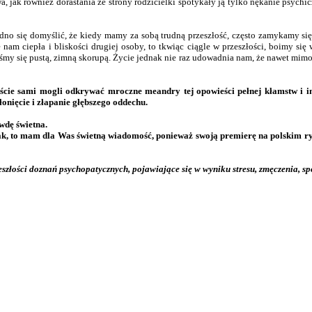
a, jak również dorastania ze strony rodzicielki spotykały ją tylko nękanie psych
no się domyślić, że kiedy mamy za sobą trudną przeszłość, często zamykamy się n
 nam ciepła i bliskości drugiej osoby, to tkwiąc ciągle w przeszłości, boimy si
liśmy się pustą, zimną skorupą. Życie jednak nie raz udowadnia nam, że nawet mim
byście sami mogli odkrywać mroczne meandry tej opowieści pełnej kłamstw i i
łonięcie i złapanie głębszego oddechu.
awdę świetna.
i tak, to mam dla Was świetną wiadomość, ponieważ swoją premierę na polskim
eszłości doznań psychopatycznych, pojawiające się w wyniku stresu, zmęczenia, 