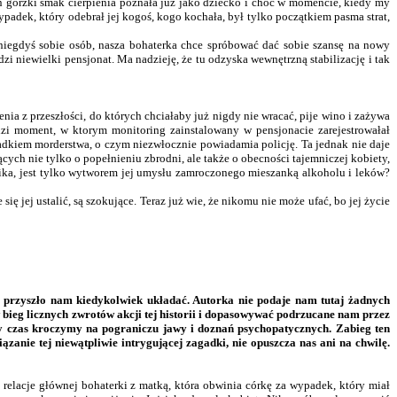
Ten gorzki smak cierpienia poznała już jako dziecko i choć w momencie, kiedy my
ypadek, który odebrał jej kogoś, kogo kochała, był tylko początkiem pasma strat,
niegdyś sobie osób, nasza bohaterka chce spróbować dać sobie szansę na nowy
i niewielki pensjonat. Ma nadzieję, że tu odzyska wewnętrzną stabilizację i tak
ia z przeszłości, do których chciałaby już nigdy nie wracać, pije wino i zażywa
dzi moment, w ktorym monitoring zainstalowany w pensjonacie zarejestrowałał
kiem morderstwa, o czym niezwłocznie powiadamia policję. Ta jednak nie daje
ych nie tylko o popełnieniu zbrodni, ale także o obecności tajemniczej kobiety,
ji Nika, jest tylko wytworem jej umysłu zamroczonego mieszanką alkoholu i leków?
ię jej ustalić, są szokujące. Teraz już wie, że nikomu nie może ufać, bo jej życie
kie przyszło nam kiedykolwiek układać. Autorka nie podaje nam tutaj żadnych
 bieg licznych zwrotów akcji tej historii i dopasowywać podrzucane nam przez
y czas kroczymy na pograniczu jawy i doznań psychopatycznych. Zabieg ten
ązanie tej niewątpliwie intrygującej zagadki, nie opuszcza nas ani na chwilę.
elacje głównej bohaterki z matką, która obwinia córkę za wypadek, który miał