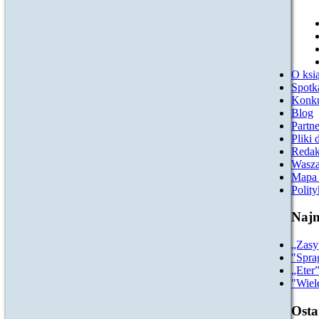
O ksią
Spotk
Konk
Blog
Partn
Pliki 
Redak
Wasza
Mapa 
Polit
Najn
„Zasy
"Spra
„Eter
"Wiel
Osta