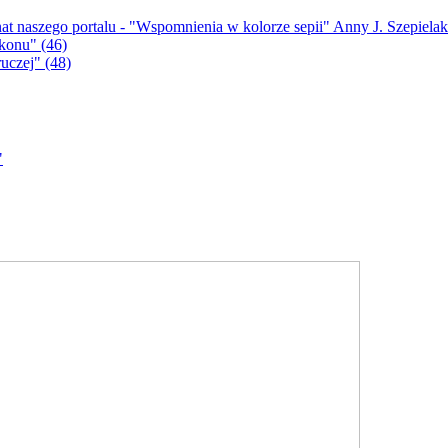
nat naszego portalu - "Wspomnienia w kolorze sepii" Anny J. Szepiel
konu" (46)
uczej" (48)
"