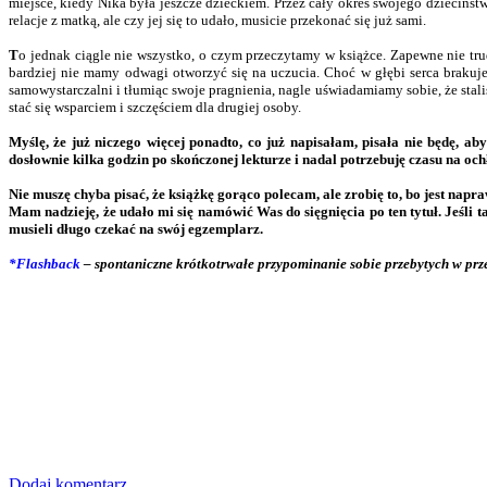
miejsce, kiedy Nika była jeszcze dzieckiem. Przez cały okres swojego dzieciństw
relacje z matką, ale czy jej się to udało, musicie przekonać się już sami.
T
o jednak ciągle nie wszystko, o czym przeczytamy w książce. Zapewne nie trud
bardziej nie mamy odwagi otworzyć się na uczucia. Choć w głębi serca brakuje
samowystarczalni i tłumiąc swoje pragnienia, nagle uświadamiamy sobie, że sta
stać się wsparciem i szczęściem dla drugiej osoby.
Myślę, że już niczego więcej ponadto, co już napisałam, pisała nie będę, a
dosłownie kilka godzin po skończonej lekturze i nadal potrzebuję czasu na och
Nie muszę chyba pisać, że książkę gorąco polecam, ale zrobię to, bo jest napr
Mam nadzieję, że udało mi się namówić Was do sięgnięcia po ten tytuł. Jeśl
musieli długo czekać na swój egzemplarz.
*Flashback
– spontaniczne krótkotrwałe przypominanie sobie przebytych w prz
Dodaj komentarz