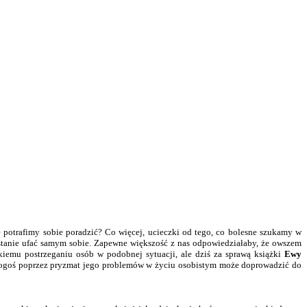
 potrafimy sobie poradzić? Co więcej, ucieczki od tego, co bolesne szukamy w
stanie ufać samym sobie. Zapewne większość z nas odpowiedziałaby, że owszem
kiemu postrzeganiu osób w podobnej sytuacji, ale dziś za sprawą książki
Ewy
e, kogoś poprzez pryzmat jego problemów w życiu osobistym może doprowadzić do