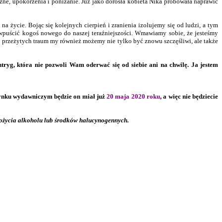
iczne, upokorzenia i poniżanie. Już jako dorosła kobieta Nika próbowała naprawić
a życie. Bojąc się kolejnych cierpień i zranienia izolujemy się od ludzi, a tym
ę wpuścić kogoś nowego do naszej teraźniejszości. Wmawiamy sobie, że jesteśmy
o przeżytych traum my również możemy nie tylko być znowu szczęśliwi, ale także
ntryg, która nie pozwoli Wam oderwać się od siebie ani na chwilę. Ja jestem
 rynku wydawniczym będzie on miał już
20 maja 2020 roku
, a więc nie będziecie
spożycia alkoholu lub środków halucynogennych.