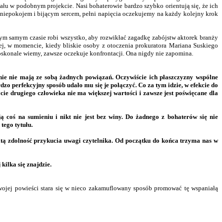
ału w podobnym projekcie. Nasi bohaterowie bardzo szybko orientują się, że ich
e z niepokojem i bijącym sercem, pełni napięcia oczekujemy na każdy kolejny krok
w tym samym czasie robi wszystko, aby rozwikłać zagadkę zabójstw aktorek branży
ziej, w momencie, kiedy bliskie osoby z otoczenia prokuratora Mariana Suskiego
doskonale wiemy, zawsze oczekuje konfrontacji. Ona nigdy nie zapomina.
nie nie mają ze sobą żadnych powiązań. Oczywiście ich płaszczyzny wspólne
rdzo perfekcyjny sposób udało mu się je połączyć. Co za tym idzie, w efekcie do
cie drugiego człowieka nie ma większej wartości i zawsze jest poświęcane dla
 coś na sumieniu i nikt nie jest bez winy. Do żadnego z bohaterów się nie
tego tytułu.
tą zdolność przykucia uwagi czytelnika. Od początku do końca trzyma nas w
kilka się znajdzie.
wojej powieści stara się w nieco zakamuflowany sposób promować tę wspaniałą