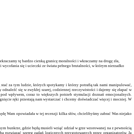
przekraczamy tę bardzo cienką granicę moralności i wkraczamy na drogę zła,
 wycofania się i ucieczki ze świata pełnego brutalności, w którym nierzadko
tać za tym ludzie, których spotykamy i którzy potrafią tak nami manipulować,
 odnaleźć się w zwykłej szarej, codziennej rzeczywistości i dajemy się złapać w
as pod wpływem, coraz to większych potrzeb stymulacji doznań emocjonalnych.
nięcie ręki przestają nam wystarczać i chcemy doświadczać więcej i mocniej. W
 będę Wam opowiadała w tej recenzji kilka słów, chcielibyśmy zabrać Was niejako
mnym bunkrze, gdzie będą musieli wziąć udział w grze wzorowanej na z pewnością
eba rozwiązać szereg zadań logicznych przygotowanych przez organizatorów. Ja