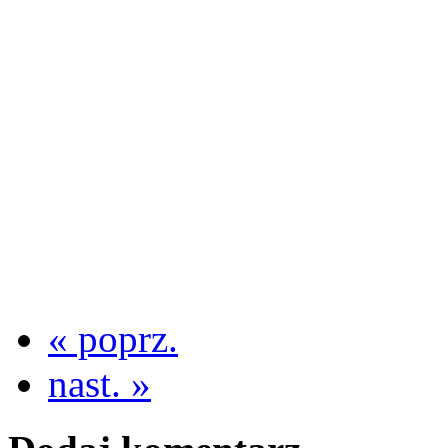
« poprz.
nast. »