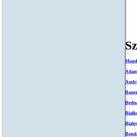
Sz
Magd
Adam
Andr
Baue
Bedna
Białk
Biało
Bond