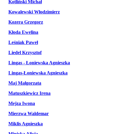
Kotliński Michał
Kowalewski Włodzimierz
Kozera Grzegorz
Kłoda Ewelina
Leśniak Paweł
Liedel Krzysztof
Lingas - Łoniewska Agnieszka
Lingas-Łoniewska Agnieszka
Maj Małgorzata
Matuszkiewicz Irena
Mejza Iwona
Mierzwa Waldemar
Miklis Agnieszka
Minicka Alicja