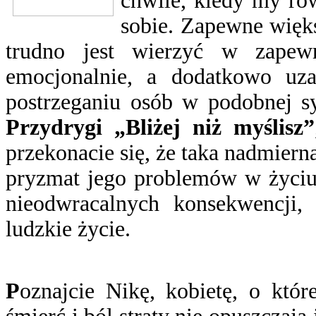
chwile, kiedy my ró
sobie. Zapewne więk
trudno jest wierzyć w zapewn
emocjonalnie, a dodatkowo uza
postrzeganiu osób w podobnej sy
Przydrygi „Bliżej niż myślisz”
przekonacie się, że taka nadmiern
pryzmat jego problemów w życiu
nieodwracalnych konsekwencji,
ludzkie życie.
P
oznajcie Nikę, kobietę, o któ