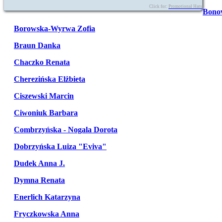
Click for:
Promotional Hats
Bono
Borowska-Wyrwa Zofia
Braun Danka
Chaczko Renata
Cherezińska Elżbieta
Ciszewski Marcin
Ciwoniuk Barbara
Combrzyńska - Nogala Dorota
Dobrzyńska Luiza "Eviva"
Dudek Anna J.
Dymna Renata
Enerlich Katarzyna
Fryczkowska Anna