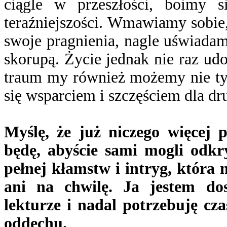
ciągle w przeszłości, boimy 
teraźniejszości. Wmawiamy sobie,
swoje pragnienia, nagle uświadam
skorupą. Życie jednak nie raz u
traum my również możemy nie tyl
się wsparciem i szczęściem dla dr
Myślę, że już niczego więcej p
będę, abyście sami mogli odk
pełnej kłamstw i intryg, która 
ani na chwilę. Ja jestem do
lekturze i nadal potrzebuję cza
oddechu.