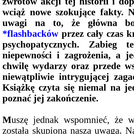
zwrotów akcji tej historii i 
wciąż nowe szokujące fakty. N
uwagi na to, że główna boh
*flashbacków
przez cały czas 
psychopatycznych. Zabieg t
niepewności i zagrożenia, a je
chwilę wydarzy oraz przede wsz
niewątpliwie intrygującej zaga
Książkę czyta się niemal na j
poznać jej zakończenie.
M
uszę jednak wspomnieć, że w
została skupiona nasza uwaga. 