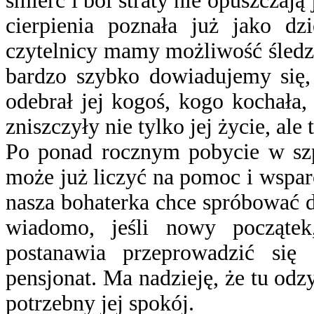
śmierć i ból straty nie opuszczają
cierpienia poznała już jako 
czytelnicy mamy możliwość śledzen
bardzo szybko dowiadujemy się, 
odebrał jej kogoś, kogo kochała,
zniszczyły nie tylko jej życie, ale 
Po ponad rocznym pobycie w szpi
może już liczyć na pomoc i wsparc
nasza bohaterka chce spróbować d
wiadomo, jeśli nowy począte
postanawia przeprowadzić się
pensjonat. Ma nadzieję, że tu odz
potrzebny jej spokój.