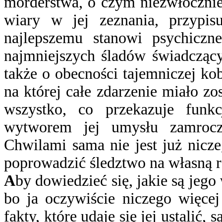
morderstwa, o czym niezwłocznie
wiary w jej zeznania, przypi
najlepszemu stanowi psychicz
najmniejszych śladów świadczący
także o obecności tajemniczej kobi
na której całe zdarzenie miało zo
wszystko, co przekazuje funkcj
wytworem jej umysłu zamrocz
Chwilami sama nie jest już nicz
poprowadzić śledztwo na własną r
A
by dowiedzieć się, jakie są jego
bo ja oczywiście niczego więcej
fakty, które udaje się jej ustalić,