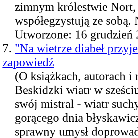
zimny
m królestwie Nort, 
współegzystują ze sobą. 
Utworzone: 16 grudzień
7.
"Na wietrze diabeł przyj
zapowiedź
(O książkach, autorach i 
Beskidzki wiatr w sześc
swój mistral - wiatr such
gorącego dnia błyskawicz
sprawny umysł doprowadzi