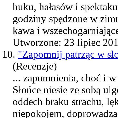
huku, hałasów i spektaku
godziny spędzone w
zim
kawa i wszechogarniające
Utworzone: 23 lipiec 20
10.
"Zapomnij patrząc w sł
(Recenzje)
... zapomnienia, choć i w
Słońce niesie ze sobą ulgę
oddech braku strachu, l
niepokojem, doprowadzaj