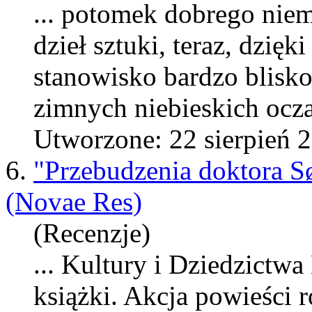
... potomek dobrego niem
dzieł sztuki, teraz, dzię
stanowisko bardzo blisko
zimny
ch niebieskich ocza
Utworzone: 22 sierpień 
6.
"Przebudzenia doktora 
(Novae Res)
(Recenzje)
... Kultury i Dziedzictw
książki. Akcja powieści