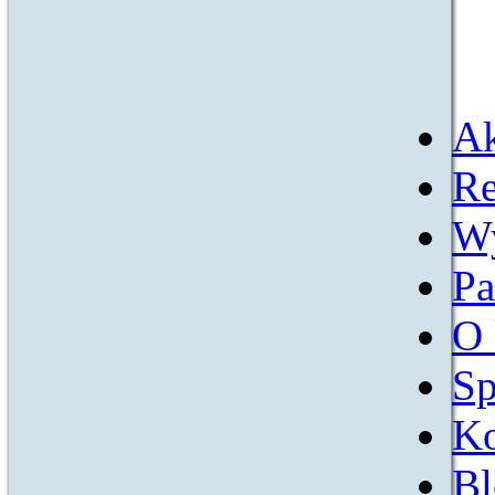
Ak
Re
W
Pa
O 
Sp
Ko
Bl