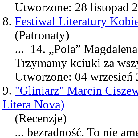
Utworzone: 28 listopad 
8.
Festiwal Literatury Kob
(Patronaty)
... 14. „Pola” Magdalen
Trzymamy kciuki za wszys
Utworzone: 04 wrzesień
9.
"Gliniarz" Marcin Ciszew
Litera Nova)
(Recenzje)
... bezradność. To nie am