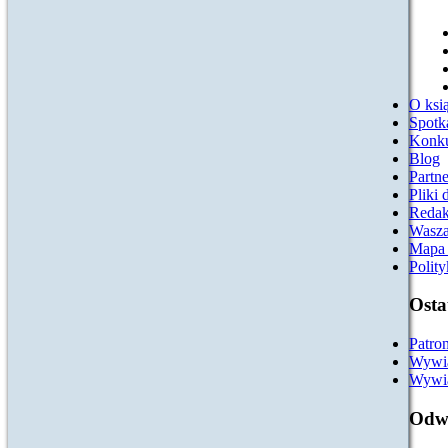
O ksią
Spotk
Konk
Blog
Partn
Pliki 
Redak
Wasza
Mapa 
Polit
Osta
Patro
Wywia
Wywia
Odwi