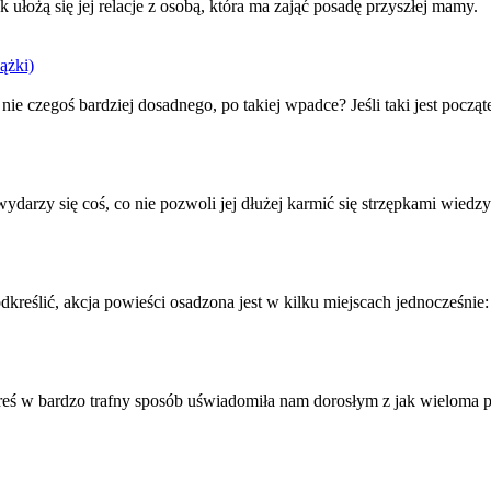
 ułożą się jej relacje z osobą, która ma zająć p
osa
dę przyszłej mamy. J
ążki)
 nie czegoś bardziej d
osa
dnego, po takiej wpadce? Jeśli taki jest począ
wydarzy się coś, co nie pozwoli jej dłużej karmić się strzępkami wiedzy
odkreślić, akcja powieści
osa
dzona jest w kilku miejscach jednocześni
 Breś w bardzo trafny sposób uświadomiła nam dorosłym z jak wieloma