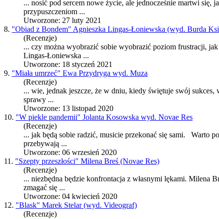
... nosić pod sercem nowe życie, ale jednocześnie martwi się, jak
przypuszczeniom ...
Utworzone: 27 luty 2021
8.
"Obiad z Bondem" Agnieszka Lingas-Łoniewska (wyd. Burda Ksi
(Recenzje)
... czy można wyobrazić sobie wyobrazić poziom frustracji, jak
Lingas-Łoniewska ...
Utworzone: 18 styczeń 2021
9.
"Miała umrzeć" Ewa Przydryga wyd. Muza
(Recenzje)
... wie, jednak jeszcze, że w dniu, kiedy świętuje swój sukces, 
sprawy ...
Utworzone: 13 listopad 2020
10.
"W piekle pandemii" Jolanta Kosowska wyd. Novae Res
(Recenzje)
... jak będą sobie radzić, musicie przekonać się sami. Warto p
przebywają ...
Utworzone: 06 wrzesień 2020
11.
"Szepty przeszłości" Milena Breś (Novae Res)
(Recenzje)
... niezbędna będzie konfrontacja z własnymi lękami. Milena
zmagać się ...
Utworzone: 04 kwiecień 2020
12.
"Blask" Marek Stelar (wyd. Videograf)
(Recenzje)