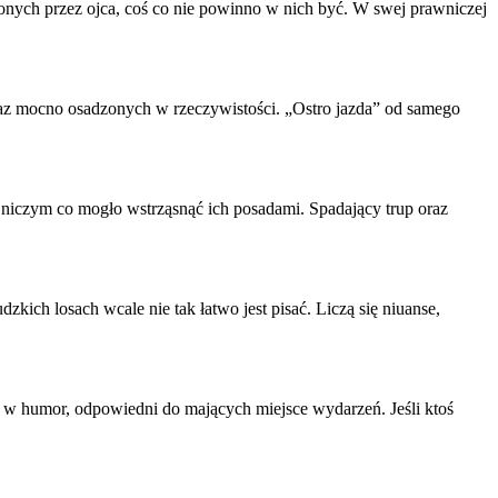
onych przez ojca, coś co nie powinno w nich być. W swej prawniczej
oraz mocno
osa
dzonych w rzeczywistości. „Ostro jazda” od samego
y niczym co mogło wstrząsnąć ich p
osa
dami. Spadający trup oraz
udzkich l
osa
ch wcale nie tak łatwo jest pisać. Liczą się niuanse,
 w humor, odpowiedni do mających miejsce wydarzeń. Jeśli ktoś