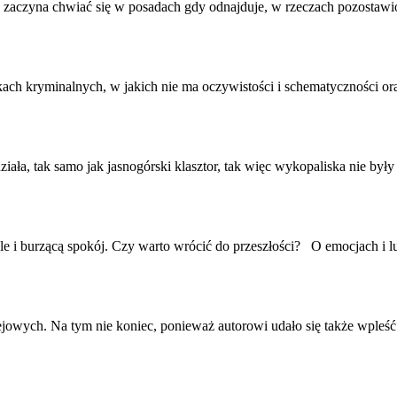
j zaczyna chwiać się w p
osa
dach gdy odnajduje, w rzeczach pozostawi
kach kryminalnych, w jakich nie ma oczywistości i schematyczności 
iała, tak samo jak jasnogórski klasztor, tak więc wykopaliska nie był
gle i burzącą spokój. Czy warto wrócić do przeszłości? O emocjach i l
jowych. Na tym nie koniec, ponieważ autorowi udało się także wpleść