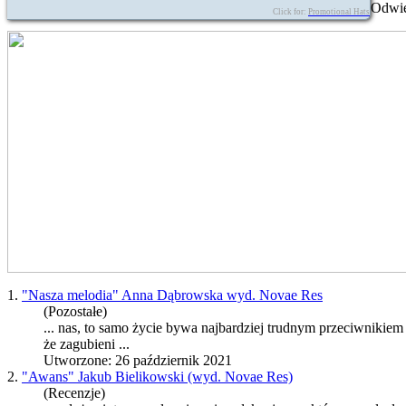
Odwie
Click for:
Promotional Hats
1.
"Nasza melodia" Anna Dąbrowska wyd. Novae Res
(Pozostałe)
... nas, to samo życie bywa najbardziej trudnym przeciwnikiem
że zagubieni ...
Utworzone: 26 październik 2021
2.
"Awans" Jakub Bielikowski (wyd. Novae Res)
(Recenzje)