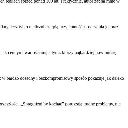
 realiach sprzed ponad 100 lat. I faktycznie, autor zabrał mnie w
ary, lecz tylko nieliczni czerpią przyjemność z
osa
czania jej oraz
ak cennymi wartościami, a tymi, którzy najbardziej powinni się
yż w bardzo d
osa
dny i bezkompromisowy sposób pokazuje jak daleko
rzeszłości. „Spragnieni by kochać” poruszają trudne problemy, nie