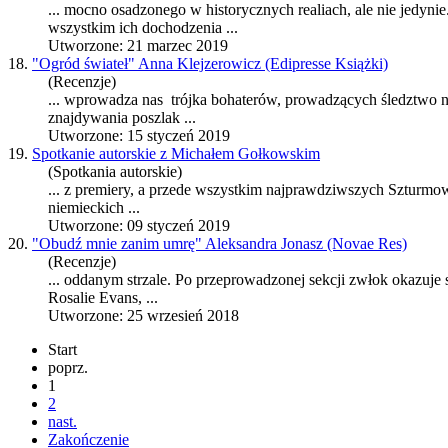
... mocno
osa
dzonego w historycznych realiach, ale nie jedyni
wszystkim ich dochodzenia ...
Utworzone: 21 marzec 2019
18.
"Ogród świateł" Anna Klejzerowicz (Edipresse Książki)
(Recenzje)
... wprowadza nas trójka bohaterów, prowadzących śledztwo n
znajdywania poszlak ...
Utworzone: 15 styczeń 2019
19.
Spotkanie autorskie z Michałem Gołkowskim
(Spotkania autorskie)
... z premiery, a przede wszystkim najprawdziwszych Szturm
niemieckich ...
Utworzone: 09 styczeń 2019
20.
"Obudź mnie zanim umrę" Aleksandra Jonasz (Novae Res)
(Recenzje)
... oddanym strzale. Po przeprowadzonej sekcji zwłok okazuje
R
osa
lie Evans, ...
Utworzone: 25 wrzesień 2018
Start
poprz.
1
2
nast.
Zakończenie