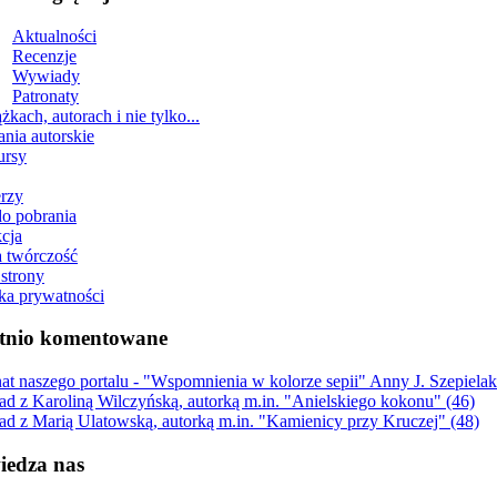
Aktualności
Recenzje
Wywiady
Patronaty
żkach, autorach i nie tylko...
ania autorskie
ursy
erzy
do pobrania
cja
 twórczość
strony
yka prywatności
tnio komentowane
nat naszego portalu - "Wspomnienia w kolorze sepii" Anny J. Szepiel
d z Karoliną Wilczyńską, autorką m.in. "Anielskiego kokonu" (46)
d z Marią Ulatowską, autorką m.in. "Kamienicy przy Kruczej" (48)
edza nas