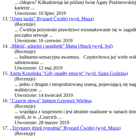
... chłopcu? Kilkadziesiąt lat później świat Agaty Prażmowskie
karierze ...
Utworzone: 10 lipiec 2019
13.
"Ostra jazda" Ryszard Ćwirlej (wyd. Muza)
(Recenzje)
... Ćwirleja przyniosło prawdziwe rozsmakowanie się w zagad
początku serwuje ...
Utworzone: 16 czerwiec 2019
14.
„Miłość, szkielet i spaghetti” Marta Obuch (wyd. Sol)
(Recenzje)
... kulinarno-sensacyjna awantura. Częstochowa już wiele widz
sabotowania ...
Utworzone: 12 maj 2019
15.
Aneta Krasińska "Gdy opadły emocje" (wyd. Szara Godzina)
(Recenzje)
... jedno z drugim i niespodziewaną szansą, pojawiającą się na
realistyczne ...
Utworzone: 14 kwiecień 2019
16.
"Czarcie słowa" Initium Grzegorz Wielgus
(Recenzje)
... współgra z suspensem i jest idealnie
osa
dzone w ramach dzie
myśli, że w „Czarcich ...
Utworzone: 28 marzec 2019
17.
„Trzynasty dzień tygodnia” Ryszard Ćwirlej (wyd. Muza)
(Recenzje)