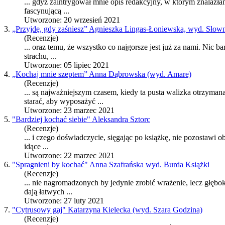
... gdyż zaintrygował mnie opis redakcyjny, w którym znalazł
fascynującą ...
Utworzone: 20 wrzesień 2021
3.
„Przyjdę, gdy zaśniesz” Agnieszka Lingas-Łoniewska, wyd. Słow
(Recenzje)
... oraz temu, że wszystko co najgorsze jest już za nami. Nic
strachu, ...
Utworzone: 05 lipiec 2021
4.
„Kochaj mnie szeptem” Anna Dąbrowska (wyd. Amare)
(Recenzje)
... są najważniejszym czasem, kiedy ta pusta walizka otrzyma
starać, aby wyp
osa
żyć ...
Utworzone: 23 marzec 2021
5.
"Bardziej kochać siebie" Aleksandra Sztorc
(Recenzje)
... i czego doświadczycie, sięgając po książkę, nie pozostawi
idące ...
Utworzone: 22 marzec 2021
6.
"Spragnieni by kochać" Anna Szafrańska wyd. Burda Książki
(Recenzje)
... nie nagromadzonych by jedynie zrobić wrażenie, lecz głęb
dają łatwych ...
Utworzone: 27 luty 2021
7.
"Cytrusowy gaj" Katarzyna Kielecka (wyd. Szara Godzina)
(Recenzje)