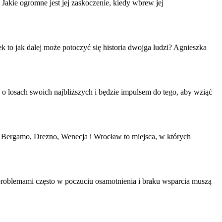
akie ogromne jest jej zaskoczenie, kiedy wbrew jej
tek to jak dalej może potoczyć się historia dwojga ludzi? Agnieszka
 o l
osa
ch swoich najbliższych i będzie impulsem do tego, aby wziąć
e: Bergamo, Drezno, Wenecja i Wrocław to miejsca, w których
 problemami często w poczuciu
osa
motnienia i braku wsparcia muszą