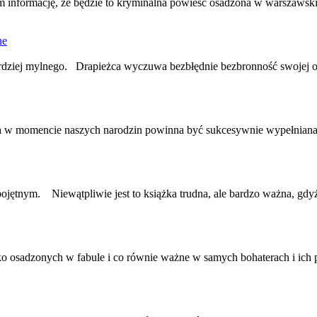
am informację, że będzie to kryminalna powieść
osa
dzona w warszawskich
ne
 bardziej mylnego. Drapieżca wyczuwa bezbłędnie bezbronność swojej ofi
na w momencie naszych narodzin powinna być sukcesywnie wypełniana t
 obojętnym. Niewątpliwie jest to książka trudna, ale bardzo ważna, gd
oko
osa
dzonych w fabule i co równie ważne w samych bohaterach i ich p