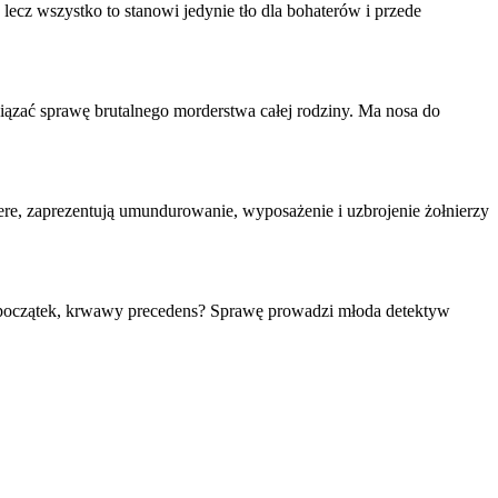
lecz wszystko to stanowi jedynie tło dla bohaterów i przede
iązać sprawę brutalnego morderstwa całej rodziny. Ma n
osa
do
ere, zaprezentują umundurowanie, wyp
osa
żenie i uzbrojenie żołnierzy
ro początek, krwawy precedens? Sprawę prowadzi młoda detektyw