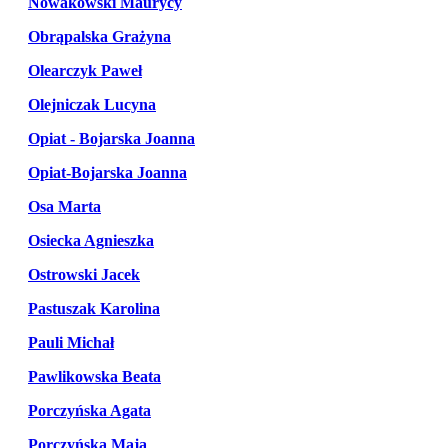
Nowakowski Maurycy
Obrąpalska Grażyna
Olearczyk Paweł
Olejniczak Lucyna
Opiat - Bojarska Joanna
Opiat-Bojarska Joanna
Osa Marta
Osiecka Agnieszka
Ostrowski Jacek
Pastuszak Karolina
Pauli Michał
Pawlikowska Beata
Porczyńska Agata
Porczyńska Maja