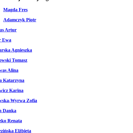
Magda Fres
Adamczyk Piotr
us Artur
r Ewa
rska Agnieszka
owski Tomasz
wąs Alina
a Katarzyna
wicz Karina
wska-Wyrwa Zofia
n Danka
zko Renata
zińska Elżbieta