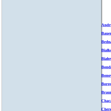
Andr
Baue
Bedna
Białk
Biało
Bond
Bono
Boro
Brau
Chac
Chere