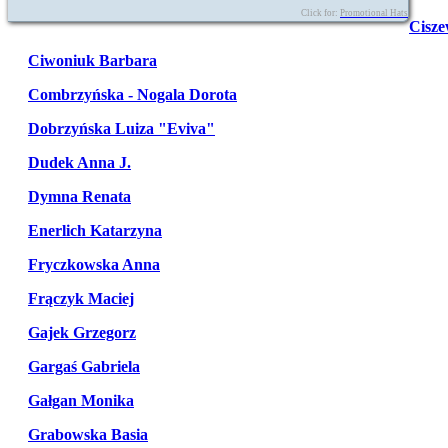
Click for:
Promotional Hats
Cisze
Ciwoniuk Barbara
Combrzyńska - Nogala Dorota
Dobrzyńska Luiza "Eviva"
Dudek Anna J.
Dymna Renata
Enerlich Katarzyna
Fryczkowska Anna
Frączyk Maciej
Gajek Grzegorz
Gargaś Gabriela
Gałgan Monika
Grabowska Basia