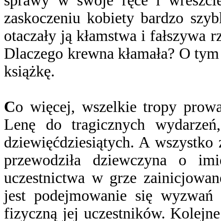
sprawy w swoje ręce i wreszc
zaskoczeniu kobiety bardzo szyb
otaczały ją kłamstwa i fałszywa rz
Dlaczego krewna kłamała? O tym m
książkę.
C
o więcej, wszelkie tropy prow
Lenę do tragicznych wydarzeń,
dziewięćdziesiątych. A wszystko 
przewodziła dziewczyna o imi
uczestnictwa w grze zainicjowan
jest podejmowanie się wyzwań t
fizyczną jej uczestników. Kolejn