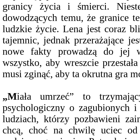
granicy życia i śmierci. Niest
dowodzących temu, że granice te 
ludzkie życie. Lena jest coraz b
tajemnic, jednak przerażające je
nowe fakty prowadzą do jej w
wszystko, aby wreszcie przestała
musi zginąć, aby ta okrutna gra m
„M
iała umrzeć” to trzymając
psychologiczny o zagubionych 
ludziach, którzy pozbawieni zai
chcą, choć na chwilę uciec od o