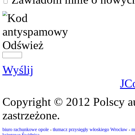
Odśwież
Wyślij
JC
Copyright © 2012 Polscy a
zastrzeżone.
biuro rachunkowe opole
-
tłumacz przysięgły włoskiego Wrocław
-
m
księgowe Świdnica