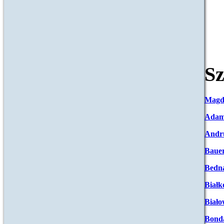
Sz
Magd
Adam
Andr
Baue
Bedna
Białk
Biało
Bond