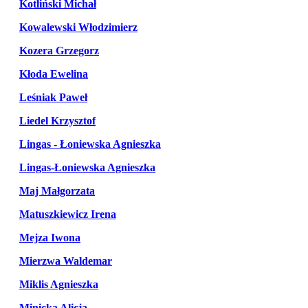
Kotliński Michał
Kowalewski Włodzimierz
Kozera Grzegorz
Kłoda Ewelina
Leśniak Paweł
Liedel Krzysztof
Lingas - Łoniewska Agnieszka
Lingas-Łoniewska Agnieszka
Maj Małgorzata
Matuszkiewicz Irena
Mejza Iwona
Mierzwa Waldemar
Miklis Agnieszka
Minicka Alicja