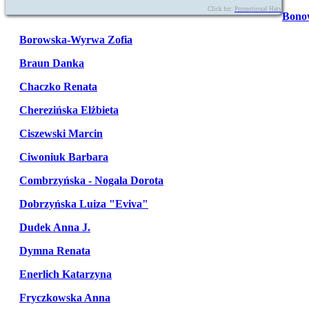
Click for:
Promotional Hats
Bono
Borowska-Wyrwa Zofia
Braun Danka
Chaczko Renata
Cherezińska Elżbieta
Ciszewski Marcin
Ciwoniuk Barbara
Combrzyńska - Nogala Dorota
Dobrzyńska Luiza "Eviva"
Dudek Anna J.
Dymna Renata
Enerlich Katarzyna
Fryczkowska Anna