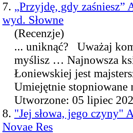
7.
„Przyjdę, gdy zaśniesz”
wyd. Słowne
(Recenzje)
... uniknąć? Uważaj komu 
myślisz … Najnowsza ksi
Łoniewskiej jest
maj
ster
Umiejętnie stopniowane n
Utworzone: 05 lipiec 20
8.
"Jej słowa, jego czyny"
Novae Res