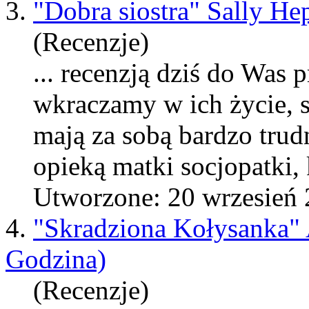
3.
"Dobra siostra" Sally He
(Recenzje)
... recenzją dziś do Was
wkraczamy w ich życie, s
maj
ą za sobą bardzo tru
opieką matki socjopatki,
Utworzone: 20 wrzesień
4.
"Skradziona Kołysanka" 
Godzina)
(Recenzje)