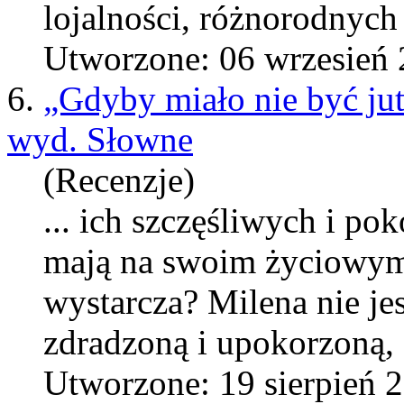
lojalności, różnorodnych 
Utworzone: 06 wrzesień
6.
„Gdyby miało nie być ju
wyd. Słowne
(Recenzje)
... ich szczęśliwych i po
maj
ą na swoim życiowym 
wystarcza? Milena nie je
zdradzoną i upokorzoną, 
Utworzone: 19 sierpień 