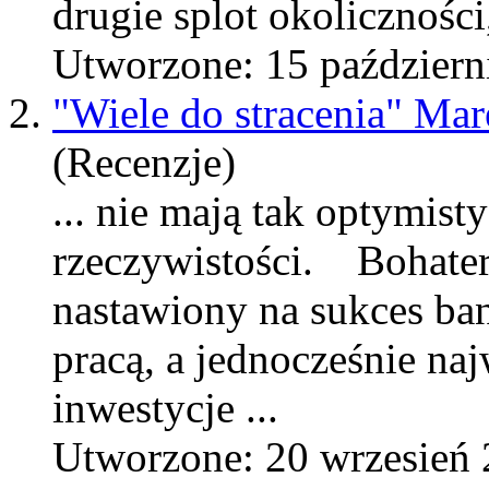
drugie splot okoliczności,
Utworzone: 15 październ
2.
"Wiele do stracenia" Ma
(Recenzje)
... nie
maj
ą tak optymist
rzeczywistości. Bohatere
nastawiony na sukces ba
pracą, a jednocześnie na
inwestycje ...
Utworzone: 20 wrzesień