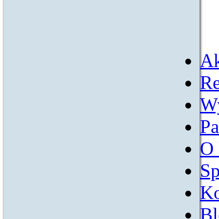
Ak
Re
W
Pa
O 
Sp
Ko
Bl