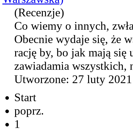
(Recenzje)
Co wiemy o innych, zwła
Obecnie wydaje się, że w
rację by, bo jak
maj
ą się
zawiadamia wszystkich, n
Utworzone: 27 luty 2021
Start
poprz.
1