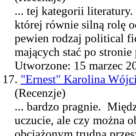
... tej kategorii literatur
której równie silną rolę 
pewien rodzaj political f
maj
ących stać po stronie 
Utworzone: 15 marzec 2
17.
"Ernest" Karolina Wójc
(Recenzje)
... bardzo pragnie. Międ
uczucie, ale czy można 
obciążonym trudną przesz