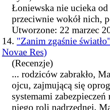
Łoniewska nie ucieka od
przeciwnie wokół nich, po
Utworzone: 22 marzec 2
14.
"Zanim zgaśnie światło
Novae Res)
(Recenzje)
... rodziców zabrakło, Ma
ojcu, zajmującą się op
systemami zabezpieczeń m
niego roli nadrzędnej.
Ma