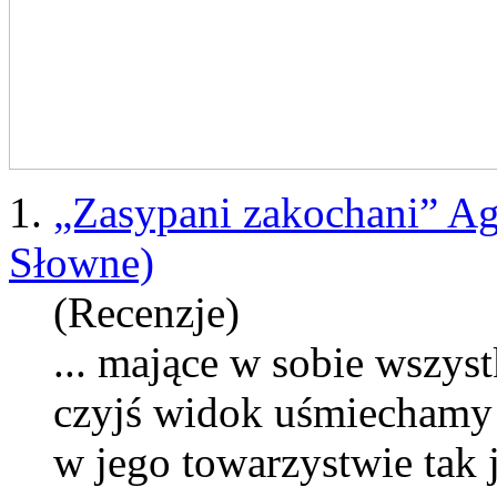
1.
„Zasypani zakochani” A
Słowne)
(Recenzje)
...
maj
ące w sobie wszystk
czyjś widok uśmiechamy 
w jego towarzystwie tak 