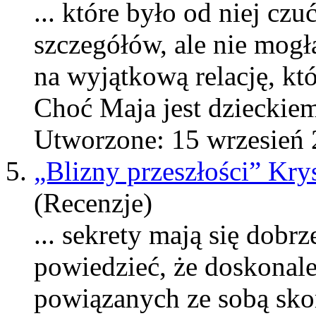
... które było od niej c
szczegółów, ale nie mog
na wyjątkową relację, kt
Choć
Maj
a jest dzieckiem
Utworzone: 15 wrzesień
5.
„Blizny przeszłości” Kry
(Recenzje)
... sekrety
maj
ą się dobr
powiedzieć, że doskonale
powiązanych ze sobą sk