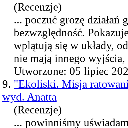
(Recenzje)
... poczuć grozę działań 
bezwzględność. Pokazuje 
wplątują się w układy, o
nie
maj
ą innego wyjścia,
Utworzone: 05 lipiec 20
9.
"Ekoliski. Misja ratowa
wyd. Anatta
(Recenzje)
... powinniśmy uświadami