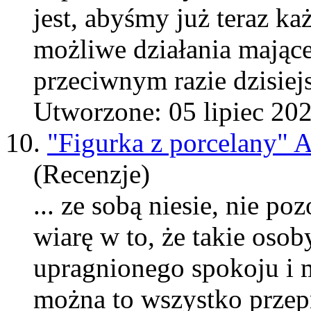
jest, abyśmy już teraz k
możliwe działania
maj
ąc
przeciwnym razie dzisiejs
Utworzone: 05 lipiec 20
10.
"Figurka z porcelany" 
(Recenzje)
... ze sobą niesie, nie po
wiarę w to, że takie oso
upragnionego spokoju i m
można to wszystko przepr