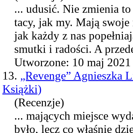
... udusić. Nie zmienia t
tacy, jak my.
Maj
ą swoje 
jak każdy z nas popełnia
smutki i radości. A przed
Utworzone: 10 maj 2021
13.
„Revenge” Agnieszka L
Książki)
(Recenzje)
...
maj
ących miejsce wyda
było, lecz co właśnie dzi