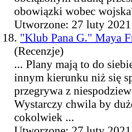
obowiązki wobec wojska?
Utworzone: 27 luty 2021
18.
"Klub Pana G." Maya Fr
(Recenzje)
... Plany
maj
ą to do siebi
innym kierunku niż się 
przegrywa z niespodziew
Wystarczy chwila by dużo 
cokolwiek ...
Utworzone: 27 luty 2021