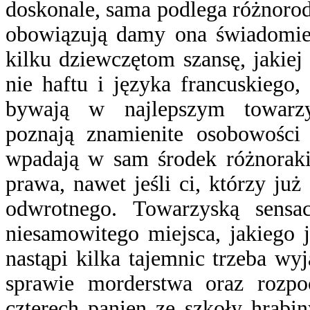
doskonale, sama podlega różnoro
obowiązują damy ona świadomie 
kilku dziewczętom szansę, jakiej
nie haftu i języka francuskiego
bywają w najlepszym towarzy
poznają znamienite osobowości
wpadają w sam środek różnorak
prawa, nawet jeśli ci, którzy już
odwrotnego. Towarzyską sensa
niesamowitego miejsca, jakiego j
nastąpi kilka tajemnic trzeba w
sprawie morderstwa oraz rozpo
czterech panien ze szkoły hrabi