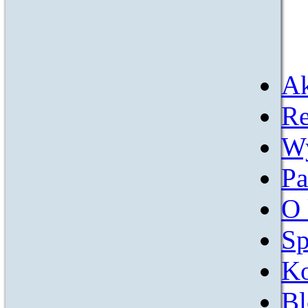
Ak
Re
W
Pa
O 
Sp
Ko
Bl