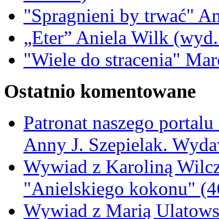
"Spragnieni by trwać" A
„Eter” Aniela Wilk (wyd.
"Wiele do stracenia" Ma
Ostatnio komentowane
Patronat naszego portalu
Anny J. Szepielak. Wyda
Wywiad z Karoliną Wilcz
"Anielskiego kokonu" (4
Wywiad z Marią Ulatowsk