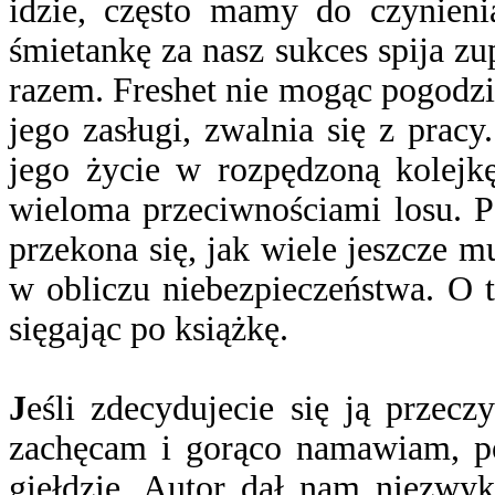
idzie, często mamy do czynieni
śmietankę za nasz sukces spija zup
razem. Freshet nie mogąc pogodzić
jego zasługi, zwalnia się z pracy
jego życie w rozpędzoną kolejkę
wieloma przeciwnościami losu. Po
przekona się, jak wiele jeszcze m
w obliczu niebezpieczeństwa. O 
sięgając po książkę.
J
eśli zdecydujecie się ją przecz
zachęcam i gorąco namawiam, poz
giełdzie. Autor dał nam niezwyk