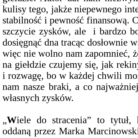
kulisy tego, jakże niepewnego int
stabilność i pewność finansową.
szczycie zysków, ale i bardzo b
dosięgnąć dna tracąc dosłownie w
więc nie wolno nam zapomnieć, że
na giełdzie czujemy się, jak rek
i rozwagę, bo w każdej chwili moż
nam nasze braki, a co najważnie
własnych zysków.
„
W
iele do stracenia” to tytuł,
oddaną przez Marka Marcinowskie