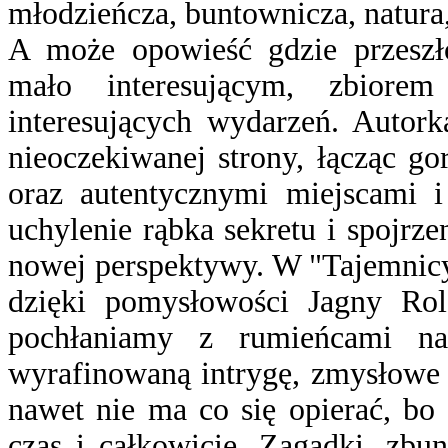
młodzieńcza, buntownicza, natura
A może opowieść gdzie przeszło
mało interesującym, zbior
interesujących wydarzeń. Autork
nieoczekiwanej strony, łącząc g
oraz autentycznymi miejscami i 
uchylenie rąbka sekretu i spojrze
nowej perspektywy. W "Tajemnicy
dzięki pomysłowości Jagny Rols
pochłaniamy z rumieńcami na
wyrafinowaną intrygę, zmysłowe s
nawet nie ma co się opierać, bo 
czas i całkowicie. Zagadki, zbu