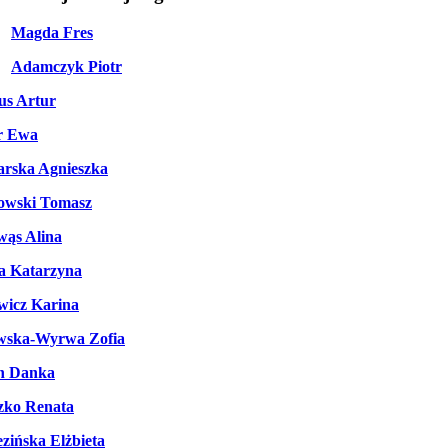
Magda Fres
Adamczyk Piotr
us Artur
r Ewa
rska Agnieszka
owski Tomasz
wąs Alina
a Katarzyna
wicz Karina
wska-Wyrwa Zofia
n Danka
zko Renata
zińska Elżbieta