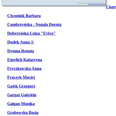
Click for:
Promotional Hats
Cisze
Ciwoniuk Barbara
Combrzyńska - Nogala Dorota
Dobrzyńska Luiza "Eviva"
Dudek Anna J.
Dymna Renata
Enerlich Katarzyna
Fryczkowska Anna
Frączyk Maciej
Gajek Grzegorz
Gargaś Gabriela
Gałgan Monika
Grabowska Basia