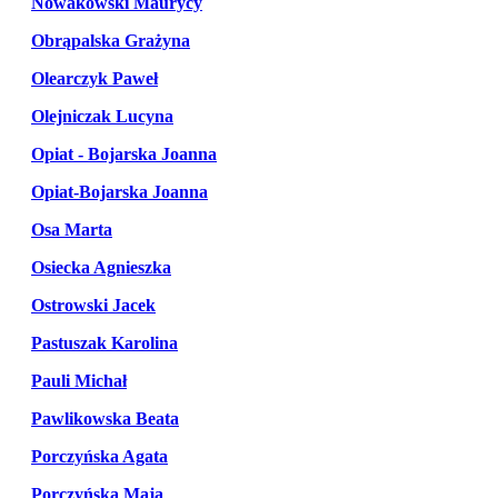
Nowakowski Maurycy
Obrąpalska Grażyna
Olearczyk Paweł
Olejniczak Lucyna
Opiat - Bojarska Joanna
Opiat-Bojarska Joanna
Osa Marta
Osiecka Agnieszka
Ostrowski Jacek
Pastuszak Karolina
Pauli Michał
Pawlikowska Beata
Porczyńska Agata
Porczyńska Maja