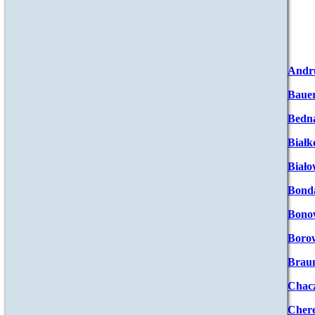
Andr
Baue
Bedna
Białk
Biało
Bond
Bono
Boro
Brau
Chac
Chere