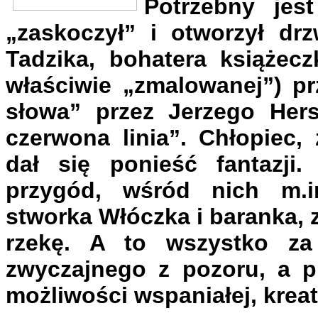
Potrzebny jest
„zaskoczył” i otworzył dr
Tadzika, bohatera książecz
właściwie „zmalowanej”) p
słowa” przez Jerzego Hers
czerwona linia”. Chłopiec,
dał się ponieść fantazji.
przygód, wśród nich m.in
stworka Włóczka i baranka, z
rzekę. A to wszystko za
zwyczajnego z pozoru, a pr
możliwości wspaniałej, kre