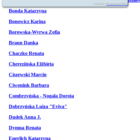
Biało
Click for:
Promotional Hats
Bonda Katarzyna
Bonowicz Karina
Borowska-Wyrwa Zofia
Braun Danka
Chaczko Renata
Cherezińska Elżbieta
Ciszewski Marcin
Ciwoniuk Barbara
Combrzyńska - Nogala Dorota
Dobrzyńska Luiza "Eviva"
Dudek Anna J.
Dymna Renata
Enerlich Katarzyna