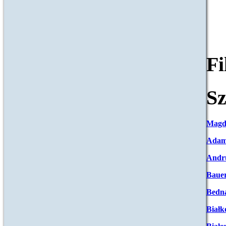
F
Sz
Magd
Adam
Andr
Baue
Bedna
Białk