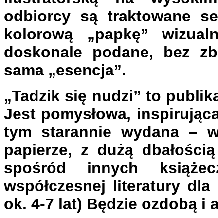
odbiorcy są traktowane se
kolorową „papkę” wizualn
doskonale podane, bez z
sama „esencja”.
„Tadzik się nudzi” to publik
Jest pomysłowa, inspirując
tym starannie wydana – w
papierze, z dużą dbałością
spośród innych książe
współczesnej literatury dl
ok. 4-7 lat) Będzie ozdobą i 