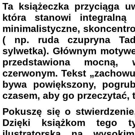
Ta książeczka przyciąga uw
która stanowi integralną
minimalistyczne, skoncentr
( np. ruda czupryna Tad
sylwetka). Głównym motywem
przedstawiona mocną, 
czerwonym. Tekst „zachowuje
bywa powiększony, pogrubi
czasem, aby go przeczytać, t
Pokuszę się o stwierdzenie
Dzięki książkom tego t
ilustratorską na wysoki