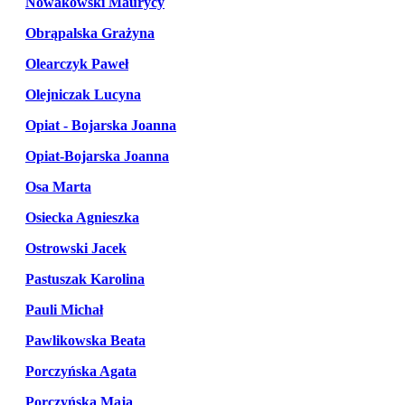
Nowakowski Maurycy
Obrąpalska Grażyna
Olearczyk Paweł
Olejniczak Lucyna
Opiat - Bojarska Joanna
Opiat-Bojarska Joanna
Osa Marta
Osiecka Agnieszka
Ostrowski Jacek
Pastuszak Karolina
Pauli Michał
Pawlikowska Beata
Porczyńska Agata
Porczyńska Maja