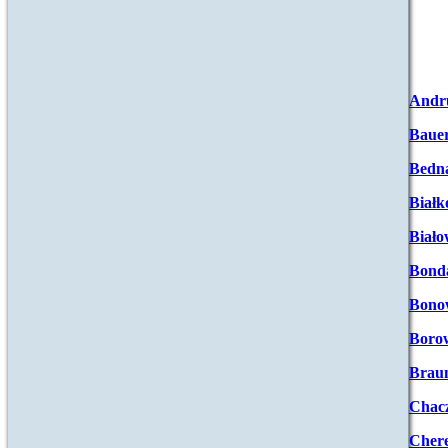
Andr
Baue
Bedna
Białk
Biało
Bond
Bono
Boro
Brau
Chac
Chere