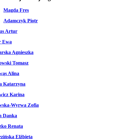
Magda Fres
Adamczyk Piotr
us Artur
r Ewa
rska Agnieszka
owski Tomasz
wąs Alina
a Katarzyna
wicz Karina
wska-Wyrwa Zofia
n Danka
zko Renata
zińska Elżbieta