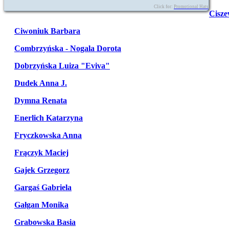
Click for:
Promotional Hats
Cisze
Ciwoniuk Barbara
Combrzyńska - Nogala Dorota
Dobrzyńska Luiza "Eviva"
Dudek Anna J.
Dymna Renata
Enerlich Katarzyna
Fryczkowska Anna
Frączyk Maciej
Gajek Grzegorz
Gargaś Gabriela
Gałgan Monika
Grabowska Basia