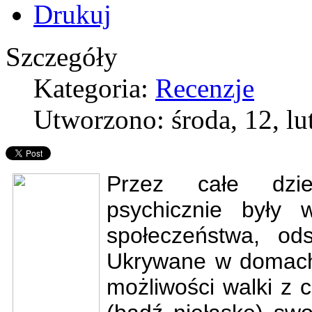
Szczegóły
Kategoria:
Recenzje
Utworzono: środa, 12, lu
Przez całe
dzies
psychicznie były 
społecze
ństwa, od
Ukrywane w domach, 
możliwości walki z 