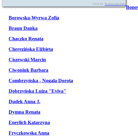
Click for:
Promotional Hats
Bono
Borowska-Wyrwa Zofia
Braun Danka
Chaczko Renata
Cherezińska Elżbieta
Ciszewski Marcin
Ciwoniuk Barbara
Combrzyńska - Nogala Dorota
Dobrzyńska Luiza "Eviva"
Dudek Anna J.
Dymna Renata
Enerlich Katarzyna
Fryczkowska Anna