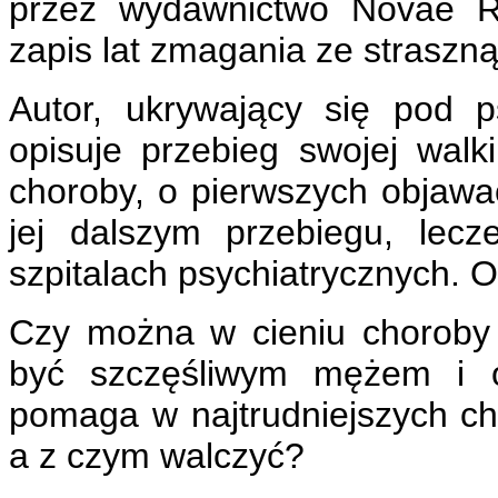
przez wydawnictwo Novae
Re
zapis lat zmagania ze straszn
Autor, ukrywający się pod 
opisuje przebieg swojej wal
choroby, o pierwszych objawac
jej dalszym przebiegu, lec
szpitalach psychiatryczny
ch. O
Czy można w cieniu choroby
być szczęśliwym mężem i o
pomaga w najtrudniejszych ch
a
z czym walczyć?