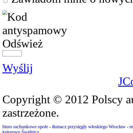
Odśwież
Wyślij
JC
Copyright © 2012 Polscy a
zastrzeżone.
biuro rachunkowe opole
-
tłumacz przysięgły włoskiego Wrocław
-
m
księgowe Świdnica