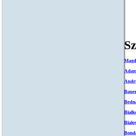
Sz
Magd
Adam
Andr
Baue
Bedna
Białk
Biało
Bond