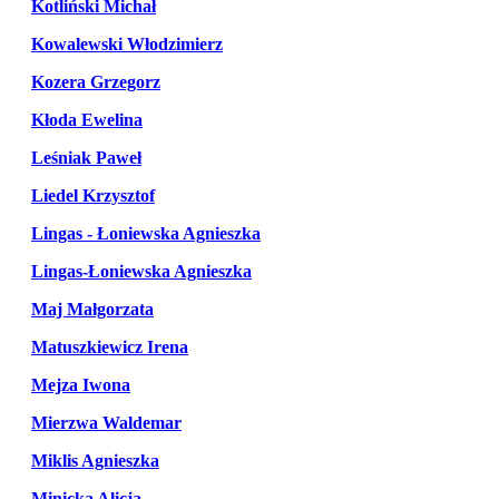
Kotliński Michał
Kowalewski Włodzimierz
Kozera Grzegorz
Kłoda Ewelina
Leśniak Paweł
Liedel Krzysztof
Lingas - Łoniewska Agnieszka
Lingas-Łoniewska Agnieszka
Maj Małgorzata
Matuszkiewicz Irena
Mejza Iwona
Mierzwa Waldemar
Miklis Agnieszka
Minicka Alicja