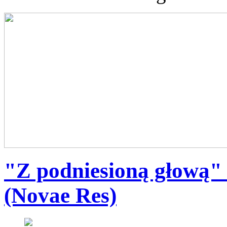
"Z podniesioną głową"
(Novae Res)