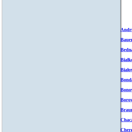
Andr
Baue
Bedna
Białk
Biało
Bond
Bono
Boro
Brau
Chac
Chere