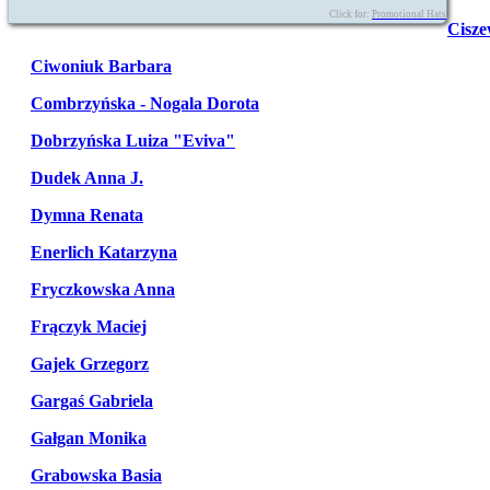
Click for:
Promotional Hats
Cisze
Ciwoniuk Barbara
Combrzyńska - Nogala Dorota
Dobrzyńska Luiza "Eviva"
Dudek Anna J.
Dymna Renata
Enerlich Katarzyna
Fryczkowska Anna
Frączyk Maciej
Gajek Grzegorz
Gargaś Gabriela
Gałgan Monika
Grabowska Basia