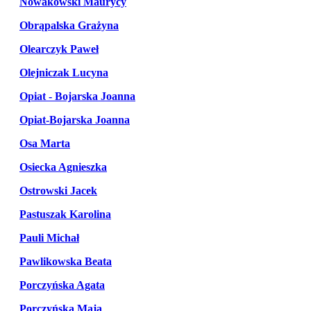
Nowakowski Maurycy
Obrąpalska Grażyna
Olearczyk Paweł
Olejniczak Lucyna
Opiat - Bojarska Joanna
Opiat-Bojarska Joanna
Osa Marta
Osiecka Agnieszka
Ostrowski Jacek
Pastuszak Karolina
Pauli Michał
Pawlikowska Beata
Porczyńska Agata
Porczyńska Maja