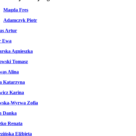
Magda Fres
Adamczyk Piotr
us Artur
r Ewa
rska Agnieszka
owski Tomasz
wąs Alina
a Katarzyna
wicz Karina
wska-Wyrwa Zofia
n Danka
zko Renata
zińska Elżbieta