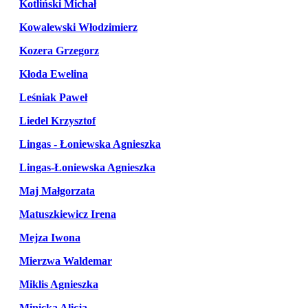
Kotliński Michał
Kowalewski Włodzimierz
Kozera Grzegorz
Kłoda Ewelina
Leśniak Paweł
Liedel Krzysztof
Lingas - Łoniewska Agnieszka
Lingas-Łoniewska Agnieszka
Maj Małgorzata
Matuszkiewicz Irena
Mejza Iwona
Mierzwa Waldemar
Miklis Agnieszka
Minicka Alicja