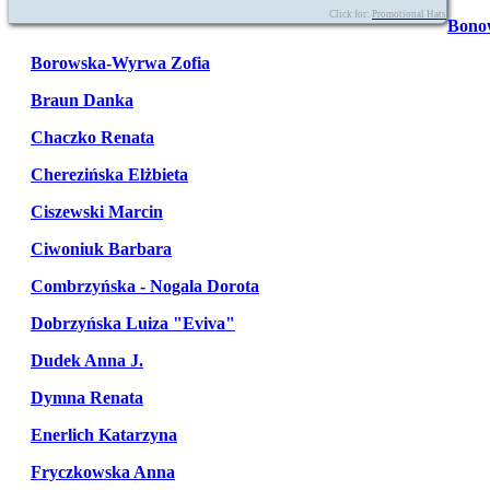
Click for:
Promotional Hats
Bono
Borowska-Wyrwa Zofia
Braun Danka
Chaczko Renata
Cherezińska Elżbieta
Ciszewski Marcin
Ciwoniuk Barbara
Combrzyńska - Nogala Dorota
Dobrzyńska Luiza "Eviva"
Dudek Anna J.
Dymna Renata
Enerlich Katarzyna
Fryczkowska Anna