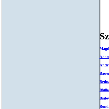
Sz
Magd
Adam
Andr
Baue
Bedna
Białk
Biało
Bond