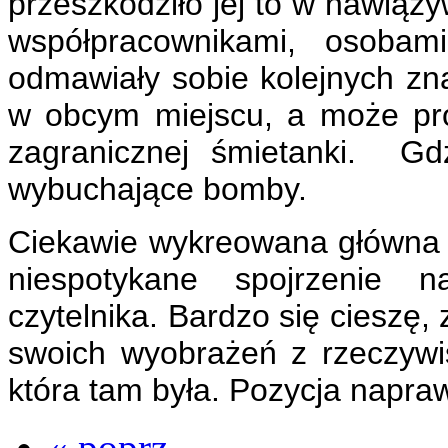
przeszkodziło jej to w nawią
współpracownikami, osobam
odmawiały sobie kolejnych zn
w obcym miejscu, a może pr
zagranicznej śmietanki. Gd
wybuchające bomby.
Ciekawie wykreowana główna b
niespotykane spojrzenie 
czytelnika. Bardzo się cieszę
swoich wyobrażeń z rzeczywi
która tam była. Pozycja nap
« poprz.