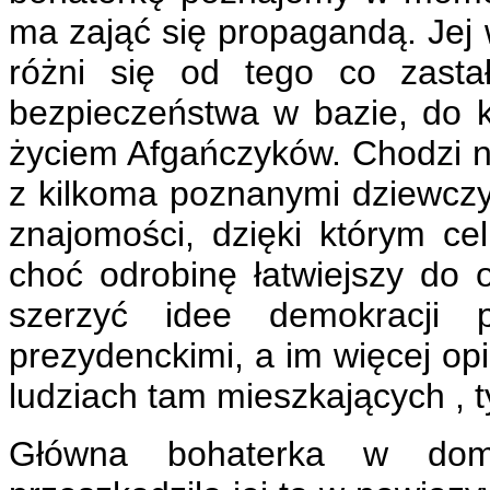
ma zająć się propagandą. Jej 
różni się od tego co zasta
bezpieczeństwa w bazie, do kt
życiem Afgańczyków. Chodzi na
z kilkoma poznanymi dziewcz
znajomości, dzięki którym ce
choć odrobinę łatwiejszy do 
szerzyć idee demokracji p
prezydenckimi, a im więcej opin
ludziach tam mieszkających , t
Główna bohaterka w dom