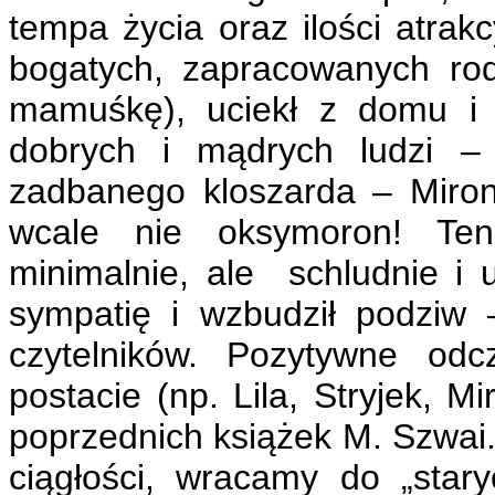
tempa życia oraz ilości atra
bogatych, zapracowanych ro
mamuśkę), uciekł z domu i 
dobrych i mądrych ludzi – 
zadbanego kloszarda – Miro
wcale nie oksymoron! Ten
minimalnie, ale schludnie i 
sympatię i wzbudził podziw 
czytelników. Pozytywne odc
postacie (np. Lila, Stryjek, 
poprzednich książek M. Szwai
ciągłości, wracamy do „star