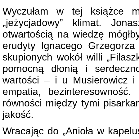
Wyczułam w tej książce mn
„jeżycjadowy” klimat. Jon
otwartością na wiedzę mógłb
erudyty Ignacego Grzegorza 
skupionych wokół willi „Filas
pomocną dłonią i serdeczno
wartości – i u Musierowicz i
empatia, bezinteresowność.
równości między tymi pisarka
jakość.
Wracając do „Anioła w kapelus