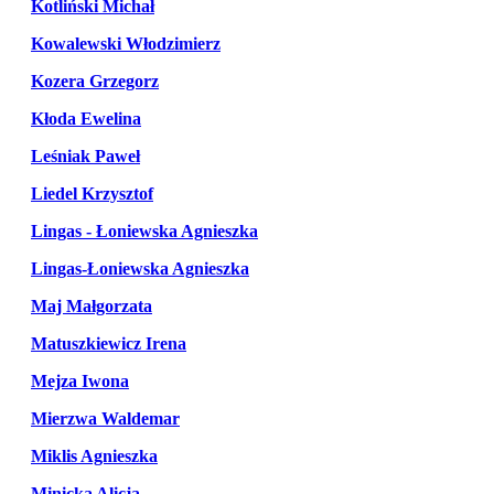
Kotliński Michał
Kowalewski Włodzimierz
Kozera Grzegorz
Kłoda Ewelina
Leśniak Paweł
Liedel Krzysztof
Lingas - Łoniewska Agnieszka
Lingas-Łoniewska Agnieszka
Maj Małgorzata
Matuszkiewicz Irena
Mejza Iwona
Mierzwa Waldemar
Miklis Agnieszka
Minicka Alicja