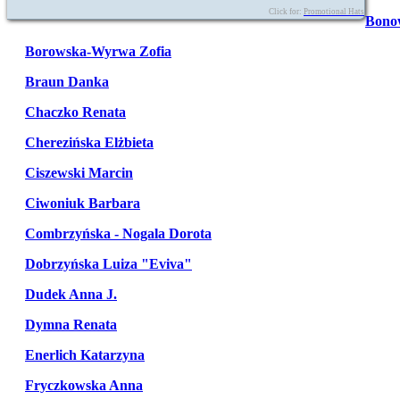
Click for:
Promotional Hats
Bono
Borowska-Wyrwa Zofia
Braun Danka
Chaczko Renata
Cherezińska Elżbieta
Ciszewski Marcin
Ciwoniuk Barbara
Combrzyńska - Nogala Dorota
Dobrzyńska Luiza "Eviva"
Dudek Anna J.
Dymna Renata
Enerlich Katarzyna
Fryczkowska Anna