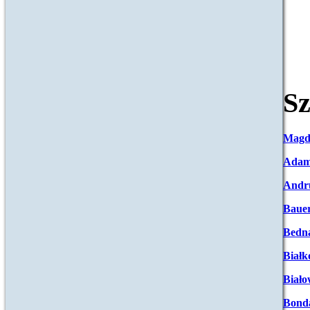
Sz
Magd
Adam
Andr
Baue
Bedna
Białk
Biało
Bond