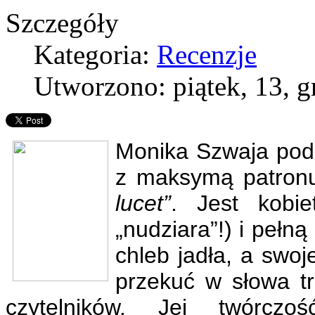
Szczegóły
Kategoria:
Recenzje
Utworzono: piątek, 13, 
Monika Szwaja podą
z maksymą patronu
lucet”
. Jest kobi
„nudziara”!) i pełną
chleb jadła, a swoj
przekuć w słowa tr
czytelników. Jej twórczo