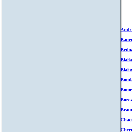
Andr
Baue
Bedna
Białk
Biało
Bond
Bono
Boro
Brau
Chac
Chere