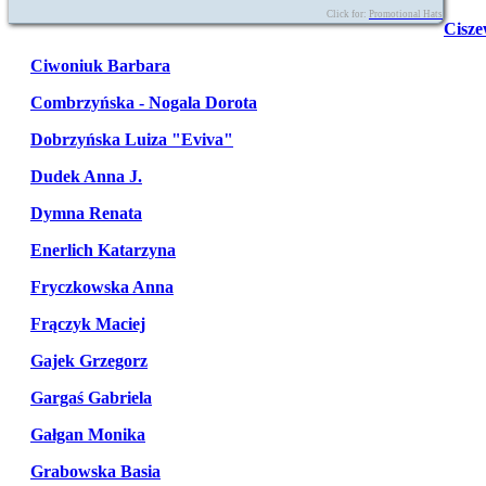
Click for:
Promotional Hats
Cisze
Ciwoniuk Barbara
Combrzyńska - Nogala Dorota
Dobrzyńska Luiza "Eviva"
Dudek Anna J.
Dymna Renata
Enerlich Katarzyna
Fryczkowska Anna
Frączyk Maciej
Gajek Grzegorz
Gargaś Gabriela
Gałgan Monika
Grabowska Basia