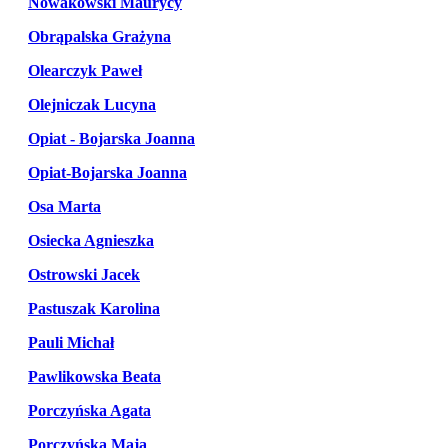
Nowakowski Maurycy
Obrąpalska Grażyna
Olearczyk Paweł
Olejniczak Lucyna
Opiat - Bojarska Joanna
Opiat-Bojarska Joanna
Osa Marta
Osiecka Agnieszka
Ostrowski Jacek
Pastuszak Karolina
Pauli Michał
Pawlikowska Beata
Porczyńska Agata
Porczyńska Maja