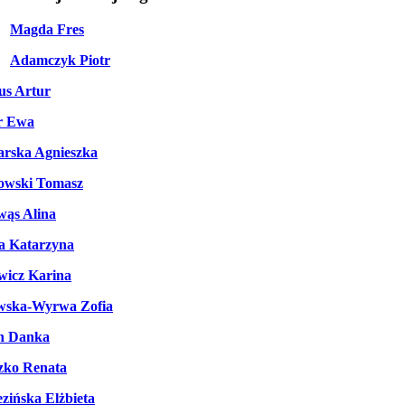
Magda Fres
Adamczyk Piotr
us Artur
r Ewa
rska Agnieszka
owski Tomasz
wąs Alina
a Katarzyna
wicz Karina
wska-Wyrwa Zofia
n Danka
zko Renata
zińska Elżbieta