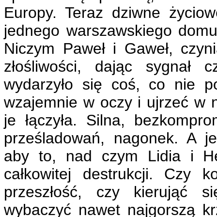
Europy. Teraz dziwne życiowe
jednego warszawskiego domu,
Niczym Paweł i Gaweł, czyni
złośliwości, dając sygnał c
wydarzyło się coś, co nie p
wzajemnie w oczy i ujrzeć w n
je łączyła. Silna, bezkompr
prześladowań, nagonek. A j
aby to, nad czym Lidia i He
całkowitej destrukcji. Czy
przeszłość, czy kierująć s
wybaczyć nawet najgorszą k