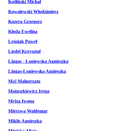
Kotliński Michał
Kowalewski Włodzimierz
Kozera Grzegorz
Kłoda Ewelina
Leśniak Paweł
Liedel Krzysztof
Lingas - Łoniewska Agnieszka
Lingas-Łoniewska Agnieszka
Maj Małgorzata
Matuszkiewicz Irena
Mejza Iwona
Mierzwa Waldemar
Miklis Agnieszka
Minicka Alicja