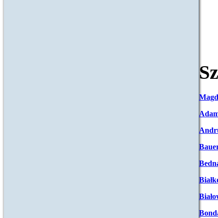
Sz
Magd
Adam
Andr
Baue
Bedna
Białk
Biało
Bond