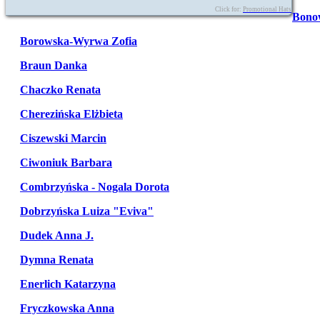
Click for:
Promotional Hats
Bono
Borowska-Wyrwa Zofia
Braun Danka
Chaczko Renata
Cherezińska Elżbieta
Ciszewski Marcin
Ciwoniuk Barbara
Combrzyńska - Nogala Dorota
Dobrzyńska Luiza "Eviva"
Dudek Anna J.
Dymna Renata
Enerlich Katarzyna
Fryczkowska Anna