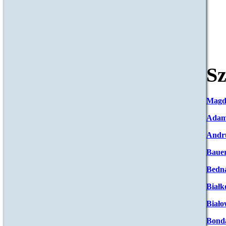
Sz
Magd
Adam
Andr
Baue
Bedna
Białk
Biało
Bond