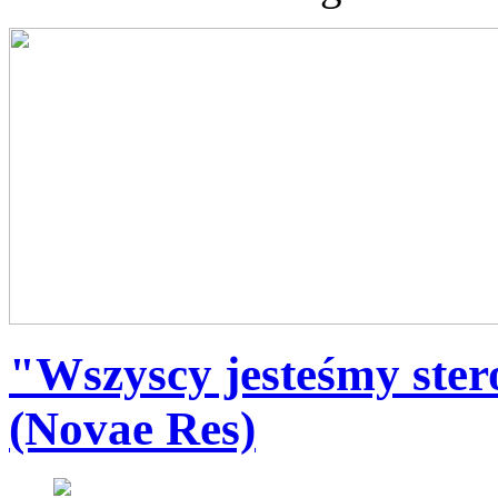
"Wszyscy jesteśmy ste
(Novae Res)