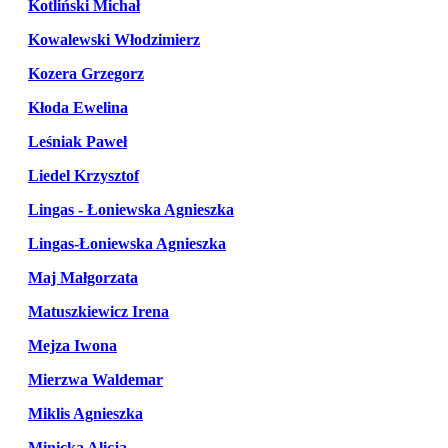
Kotliński Michał
Kowalewski Włodzimierz
Kozera Grzegorz
Kłoda Ewelina
Leśniak Paweł
Liedel Krzysztof
Lingas - Łoniewska Agnieszka
Lingas-Łoniewska Agnieszka
Maj Małgorzata
Matuszkiewicz Irena
Mejza Iwona
Mierzwa Waldemar
Miklis Agnieszka
Minicka Alicja