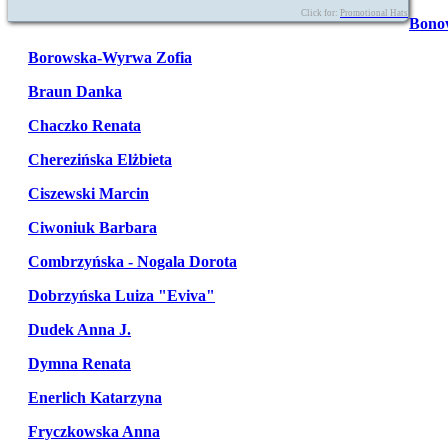
Click for:
Promotional Hats
Bono
Borowska-Wyrwa Zofia
Braun Danka
Chaczko Renata
Cherezińska Elżbieta
Ciszewski Marcin
Ciwoniuk Barbara
Combrzyńska - Nogala Dorota
Dobrzyńska Luiza "Eviva"
Dudek Anna J.
Dymna Renata
Enerlich Katarzyna
Fryczkowska Anna