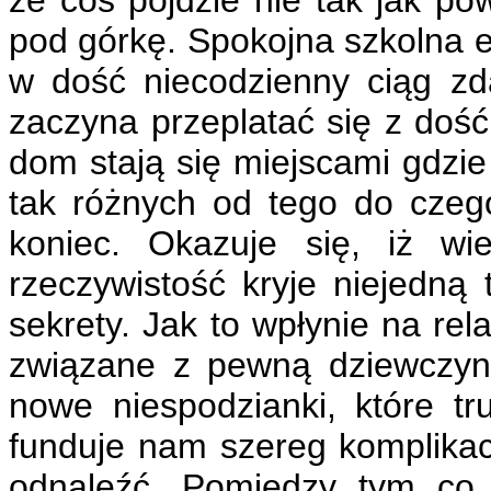
pod górkę. Spokojna szkolna e
w dość niecodzienny ciąg z
zaczyna przeplatać się z dość
dom stają się miejscami gdzie
tak różnych od tego do czeg
koniec. Okazuje się, iż wi
rzeczywistość kryje niejedną 
sekrety. Jak to wpłynie na rela
związane z pewną dziewczyną
nowe niespodzianki, które t
funduje nam szereg komplikacj
odnaleźć. Pomiędzy tym co 