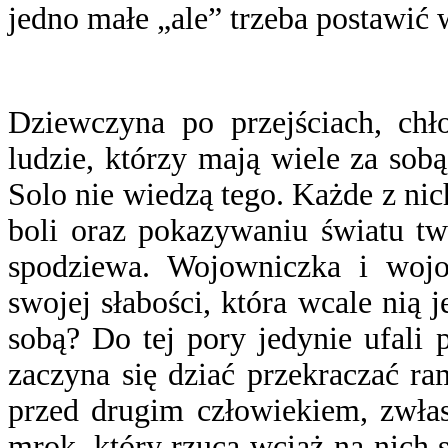
jedno małe „ale” trzeba postawić
Dziewczyna po przejściach, chło
ludzie, którzy mają wiele za sobą
Solo nie wiedzą tego. Każde z nic
boli oraz pokazywaniu światu twa
spodziewa. Wojowniczka i wojo
swojej słabości, która wcale nią 
sobą? Do tej pory jedynie ufali 
zaczyna się dziać przekraczać ra
przed drugim człowiekiem, zwłas
mrok, który rzuca wciąż na nich 