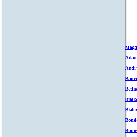
Magd
Adam
Andr
Baue
Bedna
Białk
Biało
Bond
Bono