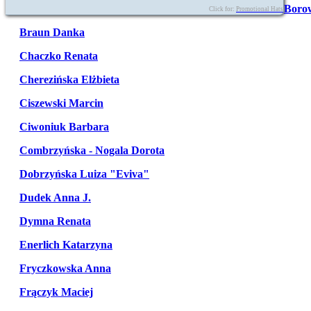
Boro
Click for:
Promotional Hats
Braun Danka
Chaczko Renata
Cherezińska Elżbieta
Ciszewski Marcin
Ciwoniuk Barbara
Combrzyńska - Nogala Dorota
Dobrzyńska Luiza "Eviva"
Dudek Anna J.
Dymna Renata
Enerlich Katarzyna
Fryczkowska Anna
Frączyk Maciej