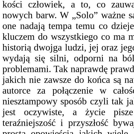
kości człowiek, a to, co zauw
nowych barw. W „Solo” ważne są 
one nadają tempa temu co dzieje
kluczem do wszystkiego co ma mi
historią dwojga ludzi, jej oraz jeg
wydają się silni, odporni na bó
problemami. Tak naprawdę prawda
jakich nie zawsze do końca są n
autorce za połączenie w cał
niesztampowy sposób czyli tak ja
jest oczywiste, a życie pisze
teraźniejszość i przyszłość byw
prostą opowieścią jakich wiele