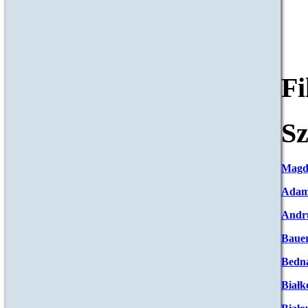
F
Sz
Magd
Adam
Andr
Baue
Bedna
Białk