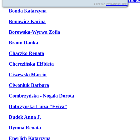
Biało
Click for:
Promotional Hats
Bonda Katarzyna
Bonowicz Karina
Borowska-Wyrwa Zofia
Braun Danka
Chaczko Renata
Cherezińska Elżbieta
Ciszewski Marcin
Ciwoniuk Barbara
Combrzyńska - Nogala Dorota
Dobrzyńska Luiza "Eviva"
Dudek Anna J.
Dymna Renata
Enerlich Katarzyna