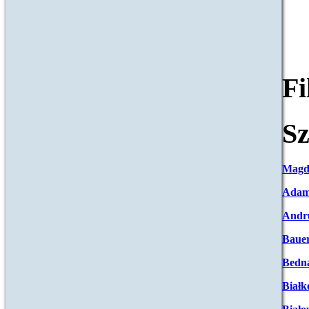
F
Sz
Magd
Adam
Andr
Baue
Bedna
Białk