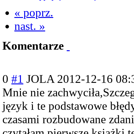
« poprz.
nast. »
Komentarze
0
#1
JOLA
2012-12-16 08:
Mnie nie zachwyciła,Szcz
e
język i te podstawowe błę
czasami rozbudowane zdan
czytałam pierwsze książki te