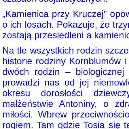
„Kamienica przy Kruczej” opo
o ich losach. Pokazuje, że trz
zostają przesiedleni a kamieni
Na tle wszystkich rodzin szcz
historie rodziny Kornblumów i
dwóch rodzin – biologicznej
prowadzi nas od jej niemowl
okresu dorosłości dziewc
małżeństwie Antoniny, o zd
miłości. Wbrew przeciwności
rogiem. Tam gdzie Tosia się t