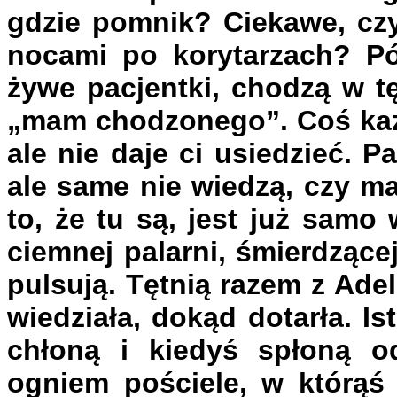
gdzie pomnik? Ciekawe, czy
nocami po korytarzach? Pó
żywe pacjentki, chodzą w t
„mam chodzonego”. Coś każe 
ale nie daje ci usiedzieć. P
ale same nie wiedzą, czy m
to, że tu są, jest już samo
ciemnej palarni, śmierdzącej
pulsują. Tętnią razem z Ade
wiedziała, dokąd dotarła. Is
chłoną i kiedyś spłoną o
ogniem pościele, w którąś 