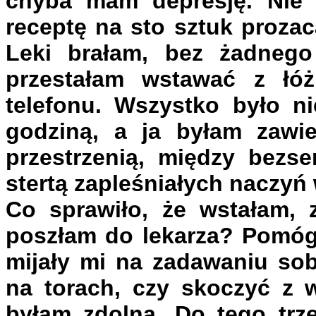
chyba mam depresję. Nie 
receptę na sto sztuk prozaca
Leki brałam, bez żadneg
przestałam wstawać z łóż
telefonu. Wszystko było ni
godziną, a ja byłam zawi
przestrzenią, między bezs
stertą zapleśniałych naczy
Co sprawiło, że wstałam, z
poszłam do lekarza? Pomógł
mijały mi na zadawaniu sobi
na torach, czy skoczyć z 
byłam zdolna. Do tego trz