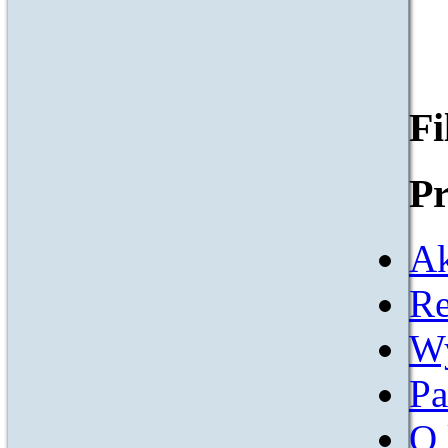
F
Pr
Ak
Re
W
Pa
O 