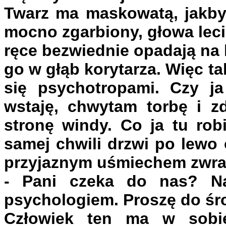
Twarz ma maskowatą, jakby 
mocno zgarbiony, głowa leci
ręce bezwiednie opadają na 
go w głąb korytarza. Więc ta
się psychotropami. Czy j
wstaję, chwytam torbę i 
stronę windy. Co ja tu rob
samej chwili drzwi po lewo 
przyjaznym uśmiechem zwrac
- Pani czeka do nas? Na
psychologiem. Proszę do śr
Człowiek ten ma w sobie