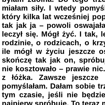
miałam siły. I wtedy pomyś
który kilka lat wcześniej po
tak jak ja – powoli oswajał
leczył się. Mógł żyć. I tak,
rodzinie, o rodzicach, o krz
ile mógł w życiu jeszcze o
skończę tak jak on, spróbu
nie kosztowało – prawie nic
z łóżka. Zawsze jeszcze 
pomyślałam. Dałam sobie tr
tym czasie, jeśli nie będz
najpierw spróbuję. To teraz 