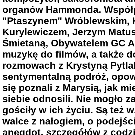
organów Hammonda. Współp
"Ptaszynem" Wróblewskim, 
Kurylewiczem, Jerzym Matu
Śmietaną, Obywatelem GC A
muzykę do filmów, a także d
rozmowach z Krystyną Pytl
sentymentalną podróż, opowi
się poznali z Marysią, jak mi
siebie odnosili. Nie mogło 
gościły w ich życiu. Są też
walce z nałogiem, o podejśc
anegdot, szczegółów z codz