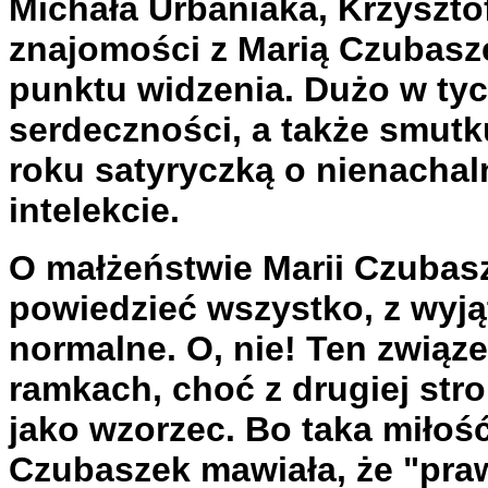
Michała Urbaniaka, Krzyszt
znajomości z Marią Czubasze
punktu widzenia. Dużo w ty
serdeczności, a także smutk
roku satyryczką o nienachal
intelekcie.
O małżeństwie Marii Czubas
powiedzieć wszystko, z wyją
normalne. O, nie! Ten związ
ramkach, choć z drugiej str
jako wzorzec. Bo taka miłość 
Czubaszek mawiała, że "pra