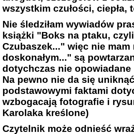
wszystkim czułości, ciepła, 
Nie śledziłam wywiadów pra
książki "Boks na ptaku, czyl
Czubaszek..." więc nie mam 
doskonałym..." są powtarzane
dotychczas nie opowiadane h
Na pewno nie da się unikną
podstawowymi faktami dotycz
wzbogacają fotografie i rysu
Karolaka kreślone)
Czytelnik może odnieść wraż