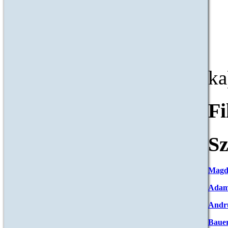
ka
F
Sz
Magd
Adam
Andr
Baue