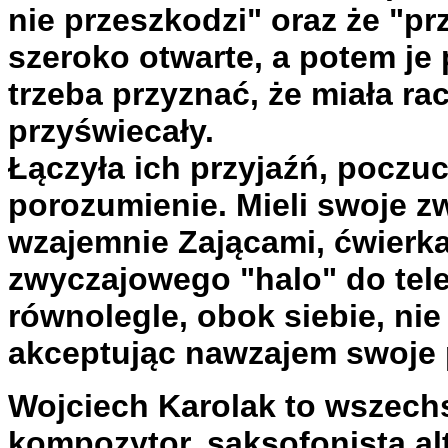
nie przeszkodzi" oraz że "p
szeroko otwarte, a potem je 
trzeba przyznać, że miała rac
przyświecały.
Łączyła ich przyjaźń, poczu
porozumienie. Mieli swoje zw
wzajemnie Zającami, ćwierkal
zwyczajowego "halo" do tele
równolegle, obok siebie, ni
akceptując nawzajem swoje 
Wojciech Karolak to wszechs
kompozytor, saksofonista alt