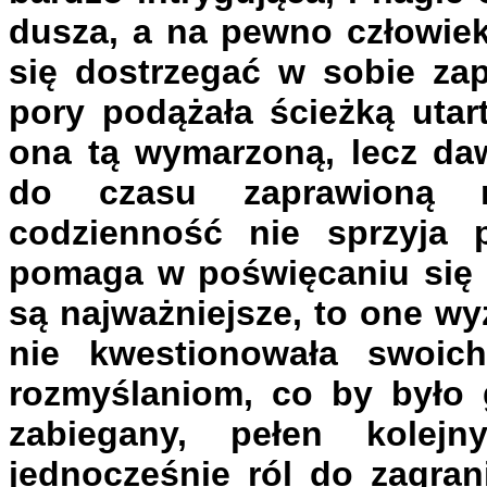
dusza, a na pewno człowiek
się dostrzegać w sobie zap
pory podążała ścieżką utar
ona tą wymarzoną, lecz daw
do czasu zaprawioną nu
codzienność nie sprzyja p
pomaga w poświęcaniu się 
są najważniejsze, to one w
nie kwestionowała swoic
rozmyślaniom, co by było g
zabiegany, pełen kolej
jednocześnie ról do zagran