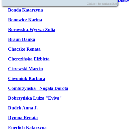
Biało
Click for:
Promotional Hats
Bonda Katarzyna
Bonowicz Karina
Borowska-Wyrwa Zofia
Braun Danka
Chaczko Renata
Cherezińska Elżbieta
Ciszewski Marcin
Ciwoniuk Barbara
Combrzyńska - Nogala Dorota
Dobrzyńska Luiza "Eviva"
Dudek Anna J.
Dymna Renata
Enerlich Katarzyna