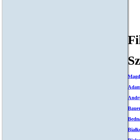
F
Sz
Magd
Adam
Andr
Baue
Bedna
Białk