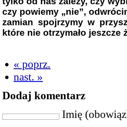
tylko od nas zależy, czy wyb
czy powiemy „nie”, odwróci
zamian spojrzymy w przysz
które nie otrzymało jeszcze 
« poprz.
nast. »
Dodaj komentarz
Imię (obowią