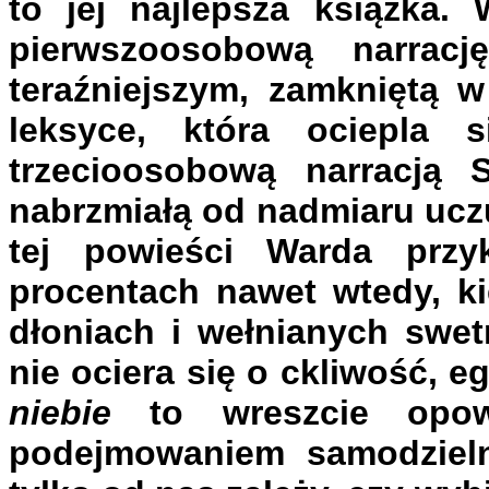
to jej najlepsza książka.
pierwszoosobową narrac
teraźniejszym, zamkniętą w
leksyce, która ociepla 
trzecioosobową narracją 
nabrzmiałą od nadmiaru ucz
tej powieści Warda prz
procentach nawet wtedy, ki
dłoniach i wełnianych swet
nie ociera się o ckliwość, eg
niebie
to wreszcie opow
podejmowaniem samodzieln