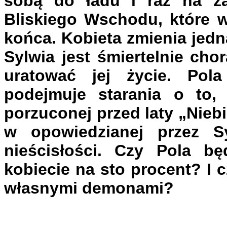
sobą do ładu i raz na z
Bliskiego Wschodu, które w
końca. Kobieta zmienia jedn
Sylwia jest śmiertelnie cho
uratować jej życie. Pol
podejmuje starania o to
porzuconej przed laty „Niebi
w opowiedzianej przez Sy
nieścisłości. Czy Pola bę
kobiecie na sto procent? I 
własnymi demonami?