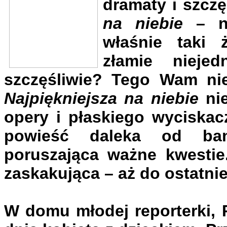
dramaty i szcz
na niebie
– na
właśnie taki ż
złamie nieje
szczęśliwie? Tego Wam nie
Najpiękniejsza na niebie
nie
opery i płaskiego wyciskacz
powieść daleka od ba
poruszająca ważne kwestie.
zaskakująca – aż do ostatniej 
W domu młodej reporterki, 