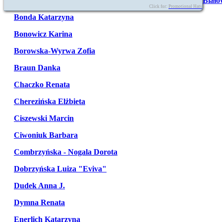
Biało
Click for:
Promotional Hats
Bonda Katarzyna
Bonowicz Karina
Borowska-Wyrwa Zofia
Braun Danka
Chaczko Renata
Cherezińska Elżbieta
Ciszewski Marcin
Ciwoniuk Barbara
Combrzyńska - Nogala Dorota
Dobrzyńska Luiza "Eviva"
Dudek Anna J.
Dymna Renata
Enerlich Katarzyna