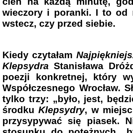
cień na każdą minutę, godz
wieczory i poranki. I to od
wstecz, czy przed siebie.
Kiedy czytałam
Najpiękniejs
Klepsydra
Stanisława Dróżd
poezji konkretnej, który
Współczesnego Wrocław. Sł
tylko trzy: „było, jest, bę
środku
Klepsydry
, w miejs
przysypywać się piasek. N
stosunku do potężnych „by