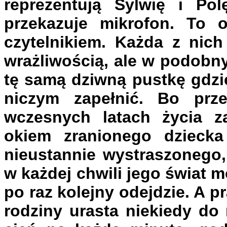
reprezentują Sylwię i Po
przekazuje mikrofon. To 
czytelnikiem. Każda z nic
wrażliwością, ale w podobn
tę samą dziwną pustkę gdzie
niczym zapełnić. Bo prz
wczesnych latach życia z
okiem zranionego dziecka
nieustannie wystraszonego,
w każdej chwili jego świat 
po raz kolejny odejdzie. A p
rodziny urasta niekiedy do