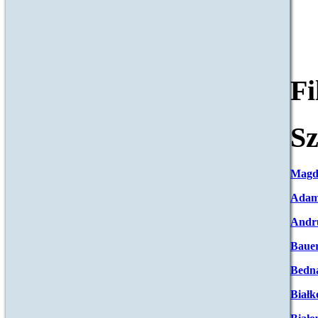
F
Sz
Magd
Adam
Andr
Baue
Bedna
Białk