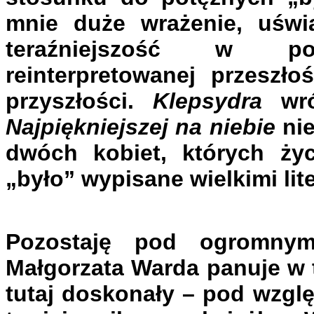
mnie duże wrażenie, uświa
teraźniejszość w po
reinterpretowanej przeszło
przyszłości.
Klepsydra
wró
Najpiękniejszej na niebie
nie
dwóch kobiet, których życ
„było” wypisane wielkimi lit
Pozostaję pod ogromny
Małgorzata Warda panuje w t
tutaj doskonały – pod wzgl