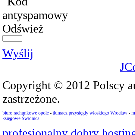
Odśwież
Wyślij
JC
Copyright © 2012 Polscy a
zastrzeżone.
biuro rachunkowe opole
-
tłumacz przysięgły włoskiego Wrocław
-
m
księgowe Świdnica
profesjonalny dobry hostin