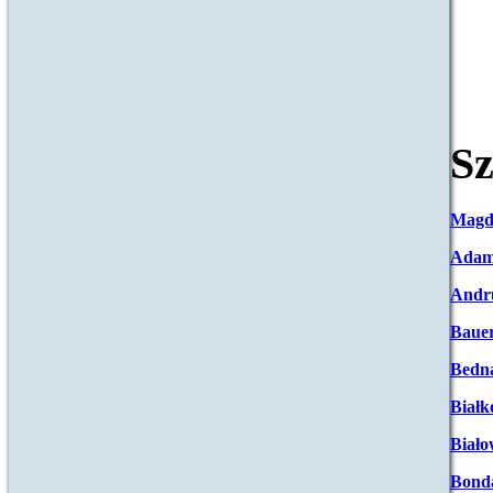
Sz
Magd
Adam
Andr
Baue
Bedna
Białk
Biało
Bond