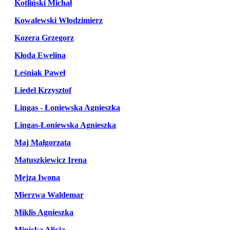
Kotliński Michał
Kowalewski Włodzimierz
Kozera Grzegorz
Kłoda Ewelina
Leśniak Paweł
Liedel Krzysztof
Lingas - Łoniewska Agnieszka
Lingas-Łoniewska Agnieszka
Maj Małgorzata
Matuszkiewicz Irena
Mejza Iwona
Mierzwa Waldemar
Miklis Agnieszka
Minicka Alicja