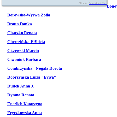
Click for:
Promotional Hats
Bono
Borowska-Wyrwa Zofia
Braun Danka
Chaczko Renata
Cherezińska Elżbieta
Ciszewski Marcin
Ciwoniuk Barbara
Combrzyńska - Nogala Dorota
Dobrzyńska Luiza "Eviva"
Dudek Anna J.
Dymna Renata
Enerlich Katarzyna
Fryczkowska Anna