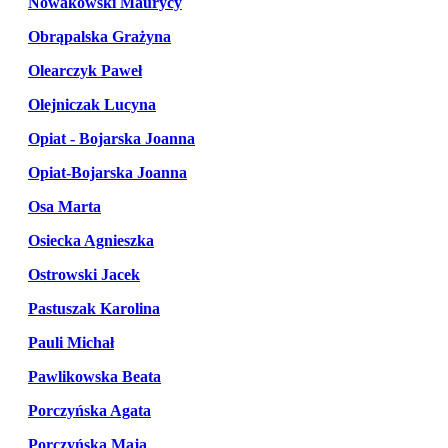
Nowakowski Maurycy
Obrąpalska Grażyna
Olearczyk Paweł
Olejniczak Lucyna
Opiat - Bojarska Joanna
Opiat-Bojarska Joanna
Osa Marta
Osiecka Agnieszka
Ostrowski Jacek
Pastuszak Karolina
Pauli Michał
Pawlikowska Beata
Porczyńska Agata
Porczyńska Maja