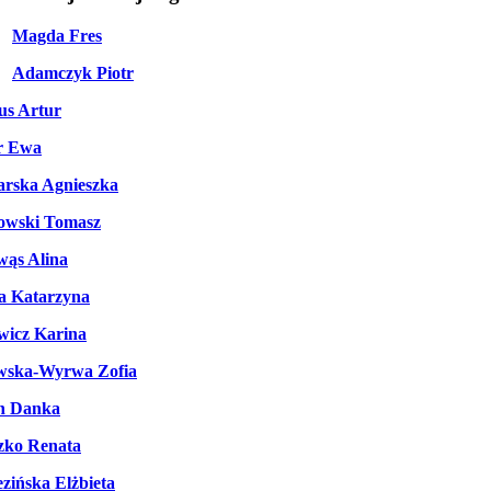
Magda Fres
Adamczyk Piotr
us Artur
r Ewa
rska Agnieszka
owski Tomasz
wąs Alina
a Katarzyna
wicz Karina
wska-Wyrwa Zofia
n Danka
zko Renata
zińska Elżbieta