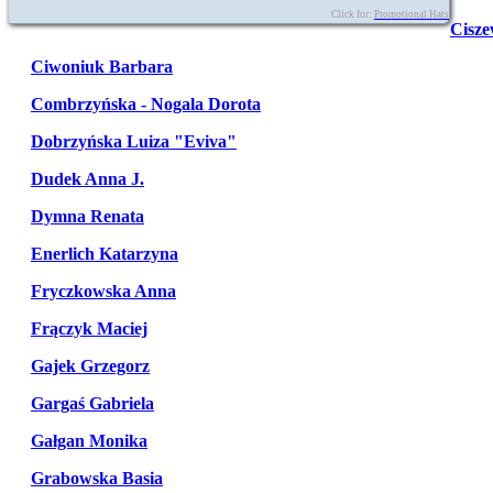
Click for:
Promotional Hats
Cisze
Ciwoniuk Barbara
Combrzyńska - Nogala Dorota
Dobrzyńska Luiza "Eviva"
Dudek Anna J.
Dymna Renata
Enerlich Katarzyna
Fryczkowska Anna
Frączyk Maciej
Gajek Grzegorz
Gargaś Gabriela
Gałgan Monika
Grabowska Basia