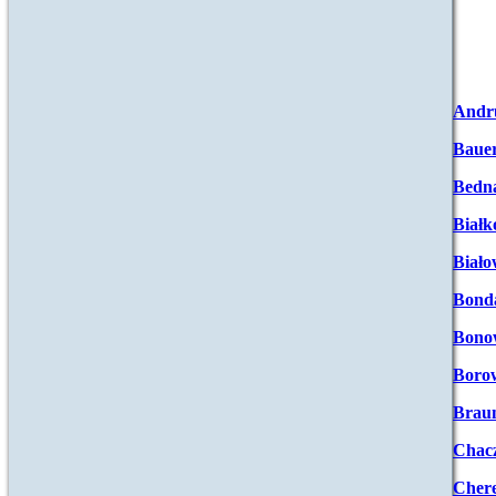
Andr
Baue
Bedna
Białk
Biało
Bond
Bono
Boro
Brau
Chac
Chere