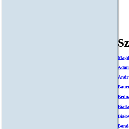
Sz
Magd
Adam
Andr
Baue
Bedna
Białk
Biało
Bond