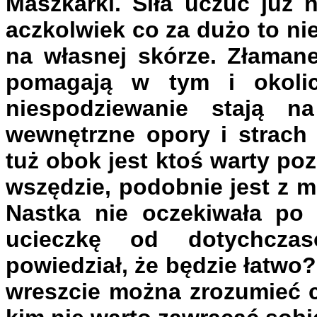
Maszkarki. Siła uczuć już 
aczkolwiek co za dużo to ni
na własnej skórze. Złamane
pomagają w tym i okolicz
niespodziewanie stają n
wewnętrzne opory i strach 
tuż obok jest ktoś warty po
wszędzie, podobnie jest z m
Nastka nie oczekiwała po 
ucieczkę od dotychczas
powiedział, że będzie łatwo
wreszcie można zrozumieć c