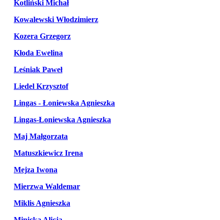
Kotliński Michał
Kowalewski Włodzimierz
Kozera Grzegorz
Kłoda Ewelina
Leśniak Paweł
Liedel Krzysztof
Lingas - Łoniewska Agnieszka
Lingas-Łoniewska Agnieszka
Maj Małgorzata
Matuszkiewicz Irena
Mejza Iwona
Mierzwa Waldemar
Miklis Agnieszka
Minicka Alicja