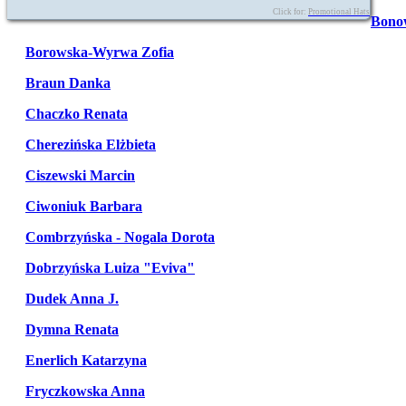
Click for:
Promotional Hats
Bono
Borowska-Wyrwa Zofia
Braun Danka
Chaczko Renata
Cherezińska Elżbieta
Ciszewski Marcin
Ciwoniuk Barbara
Combrzyńska - Nogala Dorota
Dobrzyńska Luiza "Eviva"
Dudek Anna J.
Dymna Renata
Enerlich Katarzyna
Fryczkowska Anna