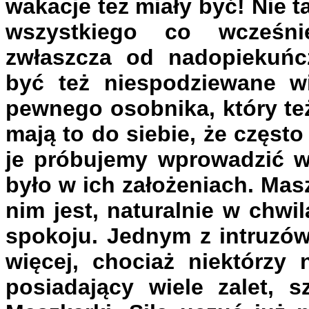
wakacje też miały być! Nie t
wszystkiego co wcześni
zwłaszcza od nadopiekuńc
być też niespodziewane wi
pewnego osobnika, który te
mają to do siebie, że częst
je próbujemy wprowadzić w 
było w ich założeniach. Mas
nim jest, naturalnie w chwi
spokoju. Jednym z intruzów 
więcej, chociaż niektórzy
posiadający wiele zalet, 