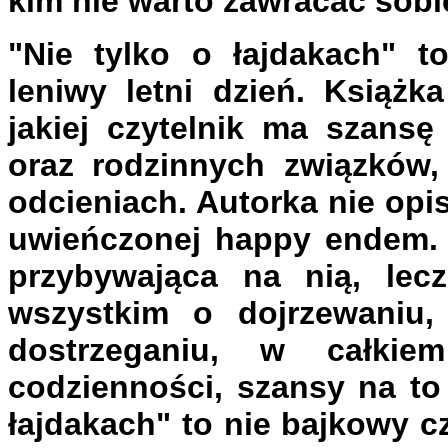
kim nie warto zawracać sobi
"Nie tylko o łajdakach" 
leniwy letni dzień. Książk
jakiej czytelnik ma szansę 
oraz rodzinnych związków,
odcieniach. Autorka nie opis
uwieńczonej happy endem. O
przybywająca na nią, lec
wszystkim o dojrzewaniu,
dostrzeganiu, w całkie
codzienności, szansy na to
łajdakach" to nie bajkowy c