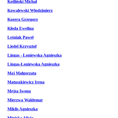
Kotliński Michał
Kowalewski Włodzimierz
Kozera Grzegorz
Kłoda Ewelina
Leśniak Paweł
Liedel Krzysztof
Lingas - Łoniewska Agnieszka
Lingas-Łoniewska Agnieszka
Maj Małgorzata
Matuszkiewicz Irena
Mejza Iwona
Mierzwa Waldemar
Miklis Agnieszka
Minicka Alicja