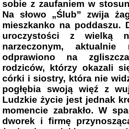
sobie z zaufaniem w stosun
Na słowo „Ślub” zwija żagl
mieszkanko na poddaszu. D
uroczystości z wielką n
narzeczonym, aktualnie
odprawiono na zgliszcza
rodziców, którzy okazali si
córki i siostry, która nie w
pogłębia swoją więź z wu
Ludzkie życie jest jednak k
momencie zabrakło. W spa
dworek i firmę przynoszą