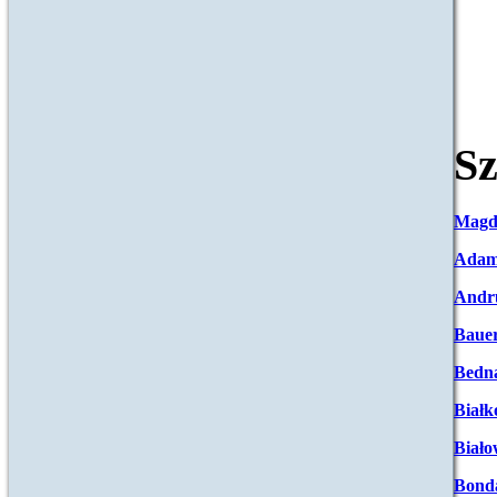
Sz
Magd
Adam
Andr
Baue
Bedna
Białk
Biało
Bond