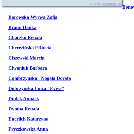
Click for:
Promotional Hats
Bono
Borowska-Wyrwa Zofia
Braun Danka
Chaczko Renata
Cherezińska Elżbieta
Ciszewski Marcin
Ciwoniuk Barbara
Combrzyńska - Nogala Dorota
Dobrzyńska Luiza "Eviva"
Dudek Anna J.
Dymna Renata
Enerlich Katarzyna
Fryczkowska Anna