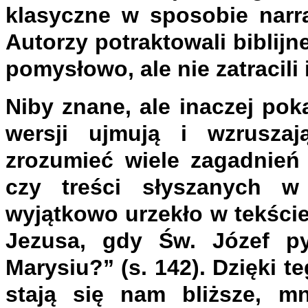
klasyczne w sposobie narra
Autorzy potraktowali biblijn
pomysłowo, ale nie zatracili
Niby znane, ale inaczej pok
wersji ujmują i wzrusz
zrozumieć wiele zagadnień
czy treści słyszanych w
wyjątkowo urzekło w tekści
Jezusa, gdy Św. Józef py
Marysiu?” (s. 142). Dzięki t
stają się nam bliższe, mn