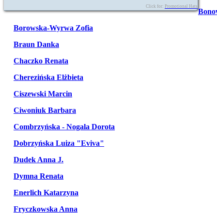
Click for:
Promotional Hats
Bono
Borowska-Wyrwa Zofia
Braun Danka
Chaczko Renata
Cherezińska Elżbieta
Ciszewski Marcin
Ciwoniuk Barbara
Combrzyńska - Nogala Dorota
Dobrzyńska Luiza "Eviva"
Dudek Anna J.
Dymna Renata
Enerlich Katarzyna
Fryczkowska Anna