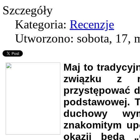
Szczegóły
Kategoria:
Recenzje
Utworzono: sobota, 17, 
Maj to tradycyj
związku z r
przystępować dzi
podstawowej. T
duchowy wymi
znakomitym upo
okazji będą „