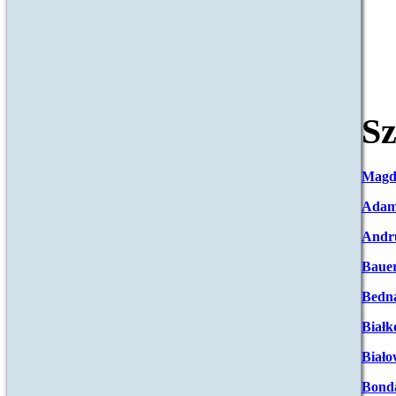
Sz
Magd
Adam
Andr
Baue
Bedna
Białk
Biało
Bond