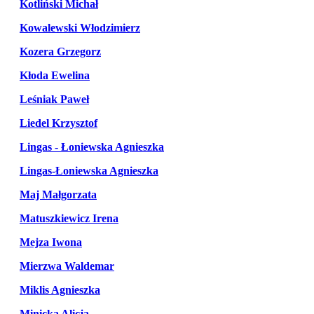
Kotliński Michał
Kowalewski Włodzimierz
Kozera Grzegorz
Kłoda Ewelina
Leśniak Paweł
Liedel Krzysztof
Lingas - Łoniewska Agnieszka
Lingas-Łoniewska Agnieszka
Maj Małgorzata
Matuszkiewicz Irena
Mejza Iwona
Mierzwa Waldemar
Miklis Agnieszka
Minicka Alicja