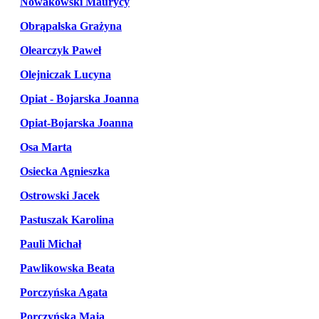
Nowakowski Maurycy
Obrąpalska Grażyna
Olearczyk Paweł
Olejniczak Lucyna
Opiat - Bojarska Joanna
Opiat-Bojarska Joanna
Osa Marta
Osiecka Agnieszka
Ostrowski Jacek
Pastuszak Karolina
Pauli Michał
Pawlikowska Beata
Porczyńska Agata
Porczyńska Maja