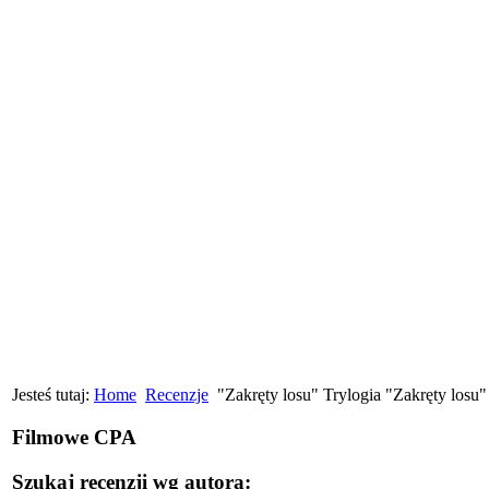
Jesteś tutaj:
Home
Recenzje
"Zakręty losu" Trylogia "Zakręty los
Filmowe CPA
Szukaj recenzji wg autora: