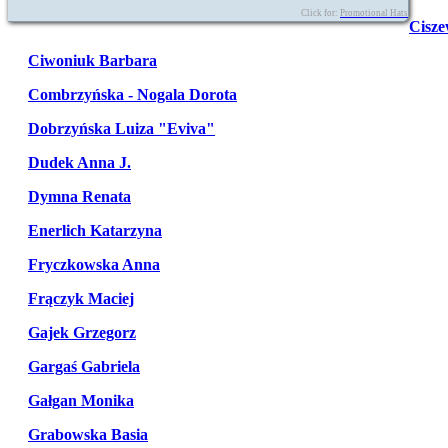
Click for:
Promotional Hats
Cisze
Ciwoniuk Barbara
Combrzyńska - Nogala Dorota
Dobrzyńska Luiza "Eviva"
Dudek Anna J.
Dymna Renata
Enerlich Katarzyna
Fryczkowska Anna
Frączyk Maciej
Gajek Grzegorz
Gargaś Gabriela
Gałgan Monika
Grabowska Basia