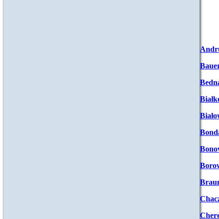
Andr
Baue
Bedna
Białk
Biało
Bond
Bono
Boro
Brau
Chac
Chere