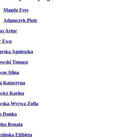
Magda Fres
Adamczyk Piotr
us Artur
r Ewa
rska Agnieszka
owski Tomasz
wąs Alina
a Katarzyna
wicz Karina
wska-Wyrwa Zofia
n Danka
zko Renata
zińska Elżbieta