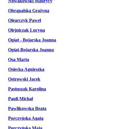
Nowakowski Maurycy
Obrąpalska Grażyna
Olearczyk Paweł
Olejniczak Lucyna
Opiat - Bojarska Joanna
Opiat-Bojarska Joanna
Osa Marta
Osiecka Agnieszka
Ostrowski Jacek
Pastuszak Karolina
Pauli Michał
Pawlikowska Beata
Porczyńska Agata
Porczyńska Maja