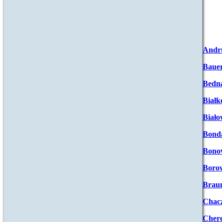
Andr
Baue
Bedna
Białk
Biało
Bond
Bono
Boro
Brau
Chac
Chere