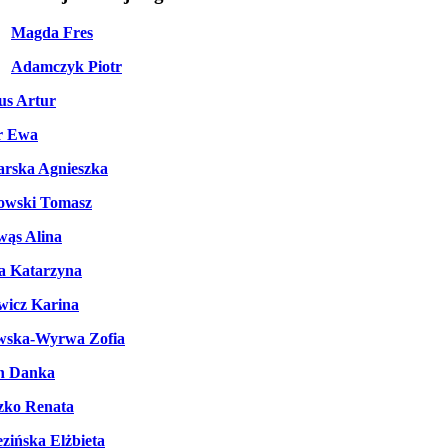
Magda Fres
Adamczyk Piotr
us Artur
r Ewa
rska Agnieszka
owski Tomasz
wąs Alina
a Katarzyna
wicz Karina
wska-Wyrwa Zofia
n Danka
zko Renata
zińska Elżbieta