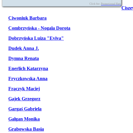
Click for:
Promotional Hats
Cisze
Ciwoniuk Barbara
Combrzyńska - Nogala Dorota
Dobrzyńska Luiza "Eviva"
Dudek Anna J.
Dymna Renata
Enerlich Katarzyna
Fryczkowska Anna
Frączyk Maciej
Gajek Grzegorz
Gargaś Gabriela
Gałgan Monika
Grabowska Basia