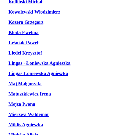
Kotliński Michał
Kowalewski Włodzimierz
Kozera Grzegorz
Kłoda Ewelina
Leśniak Paweł
Liedel Krzysztof
Lingas - Łoniewska Agnieszka
Lingas-Łoniewska Agnieszka
Maj Małgorzata
Matuszkiewicz Irena
Mejza Iwona
Mierzwa Waldemar
Miklis Agnieszka
Minicka Alicja