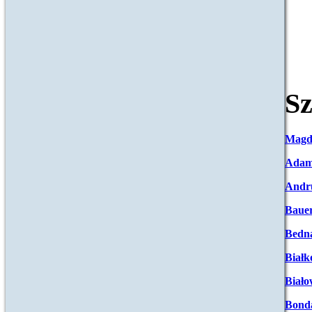
Sz
Magd
Adam
Andr
Baue
Bedna
Białk
Biało
Bond