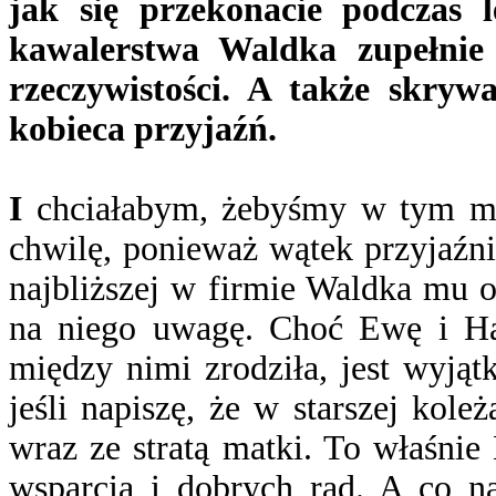
jak się przekonacie podczas 
kawalerstwa Waldka zupełnie 
rzeczywistości. A także skryw
kobieca przyjaźń.
I
chciałabym, żebyśmy w tym miej
chwilę, ponieważ wątek przyjaźn
najbliższej w firmie Waldka mu o
na niego uwagę. Choć Ewę i Hani
między nimi zrodziła, jest wyją
jeśli napiszę, że w starszej kol
wraz ze stratą matki. To właśnie
wsparcia i dobrych rad. A co na