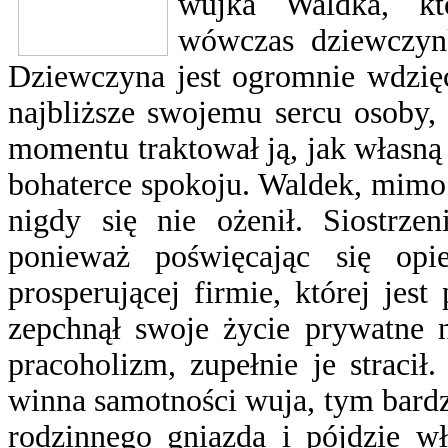
wujka Waldka, któ
wówczas dziewczynk
Dziewczyna jest ogromnie wdzięcz
najbliższe swojemu sercu osoby,
momentu traktował ją, jak własną c
bohaterce spokoju. Waldek, mimo
nigdy się nie ożenił. Siostrzen
ponieważ poświęcając się op
prosperującej firmie, której jes
zepchnął swoje życie prywatne 
pracoholizm, zupełnie je straci
winna samotności wuja, tym bardzi
rodzinnego gniazda i pójdzie wł