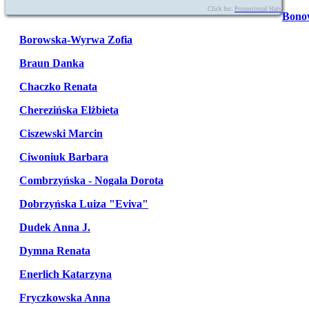
Click for:
Promotional Hats
Bono
Borowska-Wyrwa Zofia
Braun Danka
Chaczko Renata
Cherezińska Elżbieta
Ciszewski Marcin
Ciwoniuk Barbara
Combrzyńska - Nogala Dorota
Dobrzyńska Luiza "Eviva"
Dudek Anna J.
Dymna Renata
Enerlich Katarzyna
Fryczkowska Anna