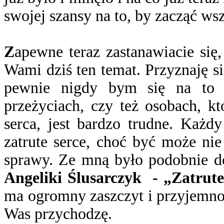
swojej szansy na to, by zacząć ws
Z
apewne teraz zastanawiacie się
Wami dziś ten temat. Przyznaję s
pewnie nigdy bym się na to 
przeżyciach, czy też osobach, k
serca, jest bardzo trudne. Ka
zatrute serce, choć być może ni
sprawy. Ze mną było podobnie d
Angeliki Ślusarczyk - „Zatrute
ma ogromny zaszczyt i przyjemnoś
Was przychodzę.