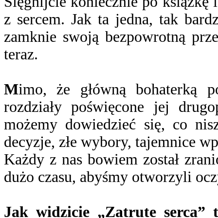
Sięgnijcie koniecznie po książkę
z sercem. Jak ta jedna, tak bar
zamknie swoją bezpowrotną przes
teraz.
M
imo, że główną bohaterką p
rozdziały poświęcone jej drug
możemy dowiedzieć się, co niszc
decyzje, złe wybory, tajemnice wpł
Każdy z nas bowiem został zranio
dużo czasu, abyśmy otworzyli oczy
Jak widzicie „Zatrute serca”