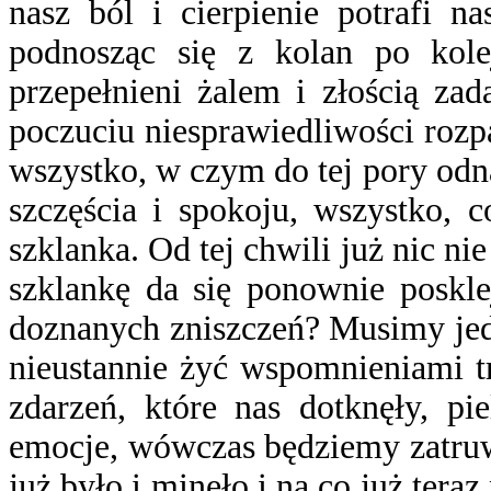
nasz ból i cierpienie potrafi n
podnosząc się z kolan po kol
przepełnieni żalem i złością za
poczuciu niesprawiedliwości rozp
wszystko, w czym do tej pory odn
szczęścia i spokoju, wszystko, c
szklanka. Od tej chwili już nic nie
szklankę da się ponownie poskle
doznanych zniszczeń? Musimy jed
nieustannie żyć wspomnieniami t
zdarzeń, które nas dotknęły, pi
emocje, wówczas będziemy zatruwa
już było i minęło i na co już te