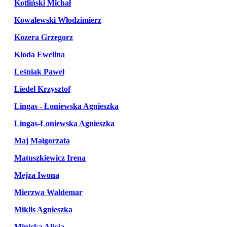
Kotliński Michał
Kowalewski Włodzimierz
Kozera Grzegorz
Kłoda Ewelina
Leśniak Paweł
Liedel Krzysztof
Lingas - Łoniewska Agnieszka
Lingas-Łoniewska Agnieszka
Maj Małgorzata
Matuszkiewicz Irena
Mejza Iwona
Mierzwa Waldemar
Miklis Agnieszka
Minicka Alicja