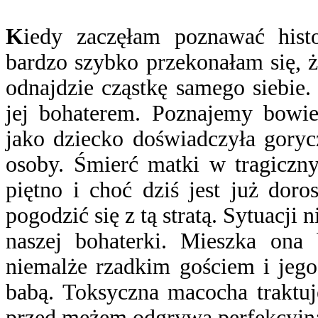
K
iedy zaczęłam poznawać histor
bardzo szybko przekonałam się, ż
odnajdzie cząstkę samego siebie.
jej bohaterem. Poznajemy bowie
jako dziecko doświadczyła gorycz
osoby. Śmierć matki w tragiczn
piętno i choć dziś jest już doros
pogodzić się z tą stratą. Sytuacji
naszej bohaterki. Mieszka on
niemalże rzadkim gościem i jego
babą. Toksyczna macocha traktuj
przed mężem odgrywa perfekcyjną 