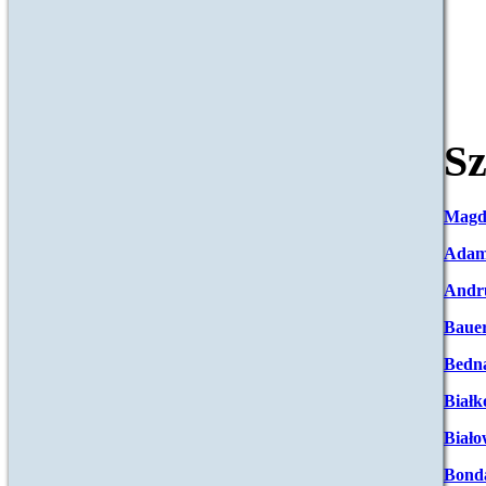
Sz
Magd
Adam
Andr
Baue
Bedna
Białk
Biało
Bond