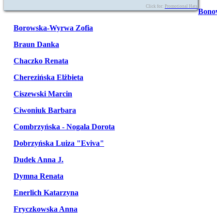
Click for:
Promotional Hats
Bono
Borowska-Wyrwa Zofia
Braun Danka
Chaczko Renata
Cherezińska Elżbieta
Ciszewski Marcin
Ciwoniuk Barbara
Combrzyńska - Nogala Dorota
Dobrzyńska Luiza "Eviva"
Dudek Anna J.
Dymna Renata
Enerlich Katarzyna
Fryczkowska Anna