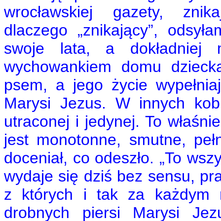
wrocławskiej gazety, znika
dlaczego „znikający”, odsył
swoje lata, a dokładniej 
wychowankiem domu dzieck
psem, a jego życie wypełnia
Marysi Jezus. W innych kobi
utraconej i jedynej. To właśni
jest monotonne, smutne, peł
doceniał, co odeszło. „To wszy
wydaje się dziś bez sensu, pra
z których i tak za każdym 
drobnych piersi Marysi Jez