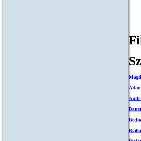
F
Sz
Magd
Adam
Andr
Baue
Bedna
Białk