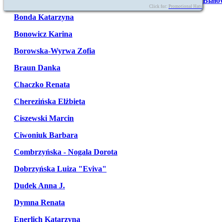
Biało
Click for:
Promotional Hats
Bonda Katarzyna
Bonowicz Karina
Borowska-Wyrwa Zofia
Braun Danka
Chaczko Renata
Cherezińska Elżbieta
Ciszewski Marcin
Ciwoniuk Barbara
Combrzyńska - Nogala Dorota
Dobrzyńska Luiza "Eviva"
Dudek Anna J.
Dymna Renata
Enerlich Katarzyna