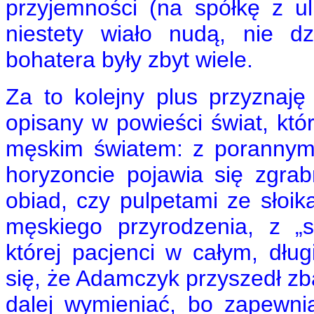
przyjemności (na spółkę z u
niestety wiało nudą, nie dz
bohatera były zbyt wiele.
Za to kolejny plus przyznaję
opisany w powieści świat, kt
męskim światem: z porannym
horyzoncie pojawia się zgra
obiad, czy pulpetami ze słoik
męskiego przyrodzenia, z „s
której pacjenci w całym, dług
się, że Adamczyk przyszedł zb
dalej wymieniać, bo zapewni