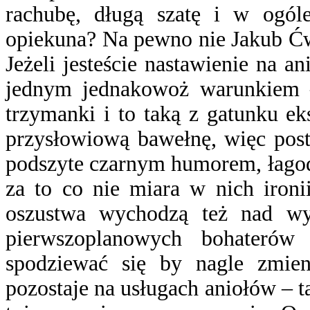
rachubę, długą szatę i w ogóle
opiekuna? Na pewno nie Jakub Ćwi
Jeżeli jesteście nastawienie na an
jednym jednakowoż warunkiem –
trzymanki i to taką z gatunku e
przysłowiową bawełnę, więc post
podszyte czarnym humorem, łagodn
za to co nie miara w nich ironi
oszustwa wychodzą też nad wy
pierwszoplanowych bohaterów
spodziewać się by nagle zmieni
pozostaje na usługach aniołów – t