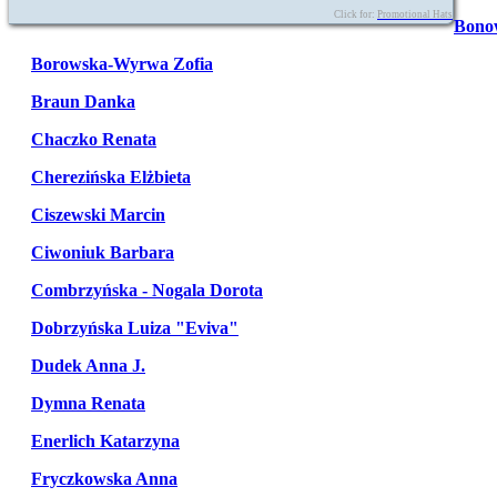
Click for:
Promotional Hats
Bono
Borowska-Wyrwa Zofia
Braun Danka
Chaczko Renata
Cherezińska Elżbieta
Ciszewski Marcin
Ciwoniuk Barbara
Combrzyńska - Nogala Dorota
Dobrzyńska Luiza "Eviva"
Dudek Anna J.
Dymna Renata
Enerlich Katarzyna
Fryczkowska Anna