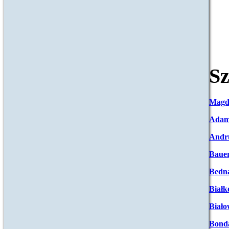
Sz
Magd
Adam
Andr
Baue
Bedna
Białk
Biało
Bond