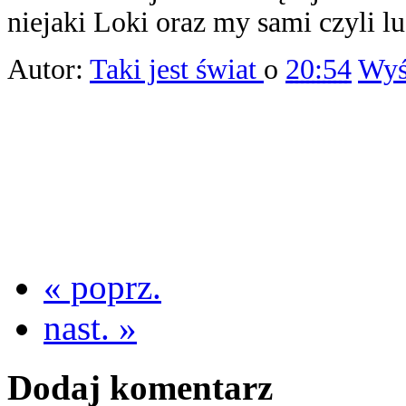
niejaki Loki oraz my sami czyli lu
Autor:
Taki jest świat
o
20:54
Wyśl
« poprz.
nast. »
Dodaj komentarz