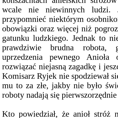
konszachtach anielskich stróżó
wcale nie niewinnych ludzi.
przypomnieć niektórym osobniko
obowiązki oraz więcej niż pogro
gatunku ludzkiego. Jednak to ni
prawdziwie brudna robota, g
uprzedzenia pewnego Anioła 
rozwiązać niejasną zagadkę i je
Komisarz Ryjek nie spodziewał się
mu to za złe, jakby nie było świ
roboty nadają się pierwszorzędni
Kto powiedział, że anioł stróż 