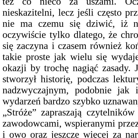
też co nieco za uszami. Oc
nieskazitelni, lecz jeśli często
nie ma czemu się dziwić, iż n
oczywiście tylko dlatego, że chr
się zaczyna i czasem również końc
takie proste jak wielu się wyda
okazji by trochę nagiąć zasady.
stworzył historię, podczas lektu
nadzwyczajnym, podobnie jak i
wydarzeń bardzo szybko uznawany
„Stróże” zapraszają czytelników
zawodowcami, wspieranymi przez 
i owo oraz jeszcze więcej za na