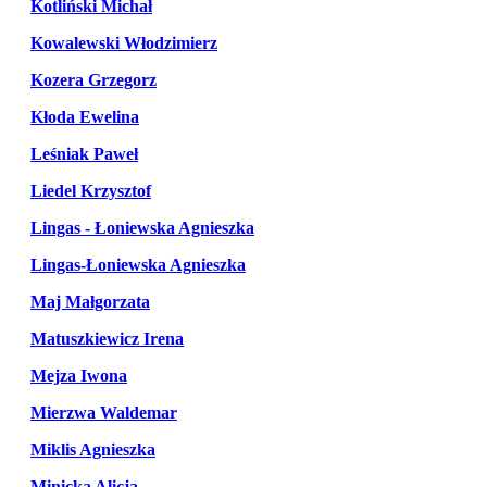
Kotliński Michał
Kowalewski Włodzimierz
Kozera Grzegorz
Kłoda Ewelina
Leśniak Paweł
Liedel Krzysztof
Lingas - Łoniewska Agnieszka
Lingas-Łoniewska Agnieszka
Maj Małgorzata
Matuszkiewicz Irena
Mejza Iwona
Mierzwa Waldemar
Miklis Agnieszka
Minicka Alicja