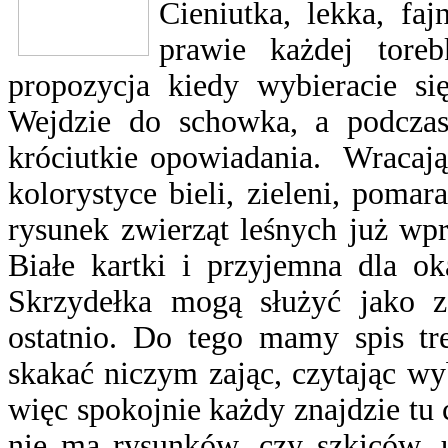
Cieniutka, lekka, fa
prawie każdej tore
propozycja kiedy wybieracie s
Wejdzie do schowka, a podczas
króciutkie opowiadania. Wracają
kolorystyce bieli, zieleni, poma
rysunek zwierząt leśnych już wp
Białe kartki i przyjemna dla ok
Skrzydełka mogą służyć jako za
ostatnio. Do tego mamy spis tr
skakać niczym zając, czytając w
więc spokojnie każdy znajdzie tu 
nie ma rysunków, czy szkiców, u