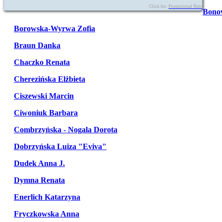
Click for:
Promotional Hats
Bono
Borowska-Wyrwa Zofia
Braun Danka
Chaczko Renata
Cherezińska Elżbieta
Ciszewski Marcin
Ciwoniuk Barbara
Combrzyńska - Nogala Dorota
Dobrzyńska Luiza "Eviva"
Dudek Anna J.
Dymna Renata
Enerlich Katarzyna
Fryczkowska Anna