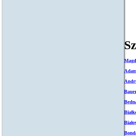
Sz
Magd
Adam
Andr
Baue
Bedna
Białk
Biało
Bond