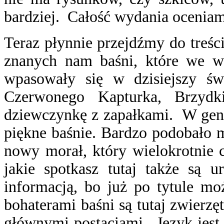
bardziej. Całość wydania oceniam
Teraz płynnie przejdźmy do treśc
znanych nam baśni, które we ws
wpasowały się w dzisiejszy świ
Czerwonego Kapturka, Brzydk
dziewczynkę z zapałkami. W geni
piękne baśnie. Bardzo podobało m
nowy morał, który wielokrotnie 
jakie spotkasz tutaj także są 
informacją, bo już po tytule mo
bohaterami baśni są tutaj zwierzę
głównymi postaciami. Język jest 