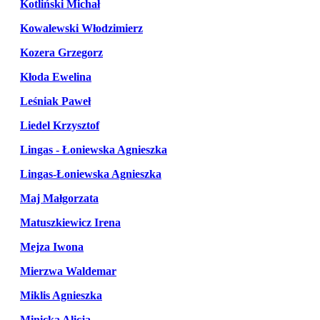
Kotliński Michał
Kowalewski Włodzimierz
Kozera Grzegorz
Kłoda Ewelina
Leśniak Paweł
Liedel Krzysztof
Lingas - Łoniewska Agnieszka
Lingas-Łoniewska Agnieszka
Maj Małgorzata
Matuszkiewicz Irena
Mejza Iwona
Mierzwa Waldemar
Miklis Agnieszka
Minicka Alicja