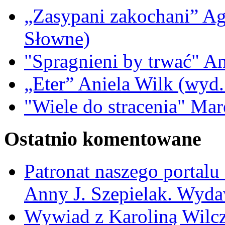
„Zasypani zakochani” A
Słowne)
"Spragnieni by trwać" A
„Eter” Aniela Wilk (wyd.
"Wiele do stracenia" Ma
Ostatnio komentowane
Patronat naszego portalu
Anny J. Szepielak. Wyda
Wywiad z Karoliną Wilcz