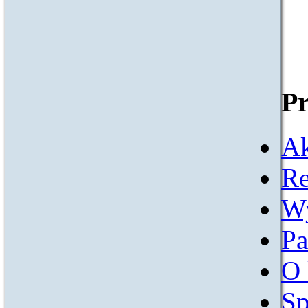
Pr
Ak
Re
W
Pa
O 
Sp