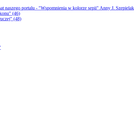
nat naszego portalu - "Wspomnienia w kolorze sepii" Anny J. Szepiel
konu" (46)
uczej" (48)
"