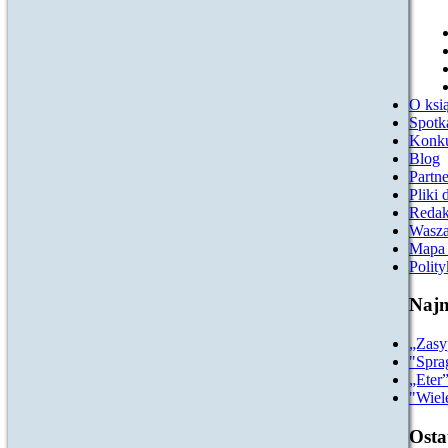
O ksią
Spotk
Konk
Blog
Partn
Pliki 
Redak
Wasza
Mapa 
Polit
Najn
„Zasy
"Spra
„Eter
"Wiel
Osta