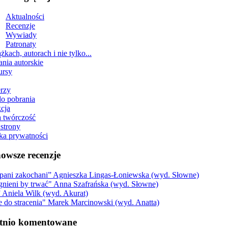
Aktualności
Recenzje
Wywiady
Patronaty
żkach, autorach i nie tylko...
ania autorskie
ursy
erzy
do pobrania
cja
 twórczość
strony
yka prywatności
owsze recenzje
pani zakochani” Agnieszka Lingas-Łoniewska (wyd. Słowne)
gnieni by trwać" Anna Szafrańska (wyd. Słowne)
” Aniela Wilk (wyd. Akurat)
e do stracenia" Marek Marcinowski (wyd. Anatta)
tnio komentowane