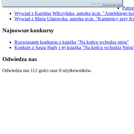
Click for:
Promotional Hats
Patro
Wywiad z Karoliną Wilczyńską, autorką m.in. "Anielskiego ko
Wywiad z Marią Ulatowską, autorką m.in. "Kamienicy przy Kr
Najnowsze konkursy
Rozwiązanie konkursu z książką "Na końcu wchodzą ninja"
Konkurs z Saszą Hady i jej książką "Na końcu wchodzą Ninja
Odwiedza nas
Odwiedza nas 112 gości oraz 0 użytkowników.