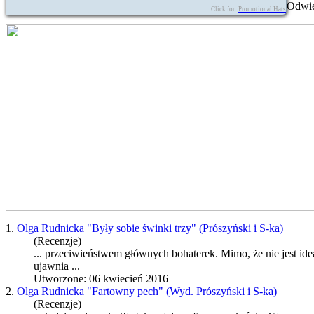
Odwie
Click for:
Promotional Hats
1.
Olga Rudnicka "Były sobie świnki trzy" (Prószyński i S-ka)
(Recenzje)
... przeciwieństwem głównych bohaterek. Mimo, że nie jest id
ujawnia ...
Utworzone: 06 kwiecień 2016
2.
Olga Rudnicka "Fartowny pech" (Wyd. Prószyński i S-ka)
(Recenzje)