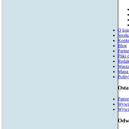
O ksią
Spotk
Konk
Blog
Partn
Pliki 
Redak
Wasza
Mapa 
Polit
Osta
Patro
Wywia
Wywia
Odwi