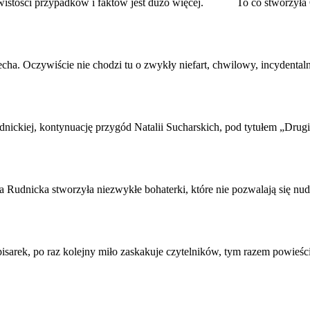
zeczywistości przypadków i faktów jest dużo więcej. To co stworzył
pecha. Oczywiście nie chodzi tu o zwykły niefart, chwilowy, incydenta
nickiej, kontynuację przygód Natalii Sucharskich, pod tytułem „Drugi 
ga
Rudnicka
stworzyła niezwykłe bohaterki, które nie pozwalają się nud
isarek, po raz kolejny miło zaskakuje czytelników, tym razem powieścią 