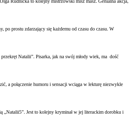
a Olga
Rudnicka
to kolejny mistrzowski misz masz. Genialna akcja,
lny, po prostu zdarzający się każdemu od czasu do czasu. W
przekręt Natalii”. Pisarka, jak na swój młody wiek, ma dość
zić, a połączenie humoru i sensacji wciąga w lekturę niezwykle
„Natalii5”. Jest to kolejny kryminał w jej literackim dorobku i