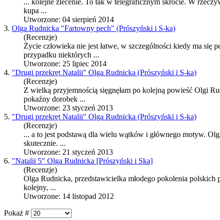
... kolejne zlecenie. To tak w telegraficznym skrócie. W r
kupa ...
Utworzone: 04 sierpień 2014
3.
Olga Rudnicka "Fartowny pech" (Prószyński i S-ka)
(Recenzje)
Życie człowieka nie jest łatwe, w szczególności kiedy ma się 
przypadku niektórych ...
Utworzone: 25 lipiec 2014
4.
"Drugi przekręt Natalii" Olga Rudnicka (Prószyński i S-ka)
(Recenzje)
Z wielką przyjemnością sięgnęłam po kolejną powieść Olgi Rud
pokaźny dorobek ...
Utworzone: 23 styczeń 2013
5.
"Drugi przekręt Natalii" Olga Rudnicka (Prószyński i S-ka)
(Recenzje)
... a to jest podstawą dla wielu wątków i głównego motyw. Ol
skutecznie. ...
Utworzone: 21 styczeń 2013
6.
"Natalii 5" Olga Rudnicka [Prószyński i Ska]
(Recenzje)
Olga
Rudnicka
, przedstawicielka młodego pokolenia polskich p
kolejny, ...
Utworzone: 14 listopad 2012
Pokaż #