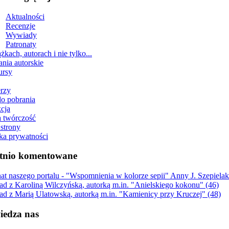
Aktualności
Recenzje
Wywiady
Patronaty
żkach, autorach i nie tylko...
ania autorskie
ursy
erzy
do pobrania
cja
 twórczość
strony
yka prywatności
tnio komentowane
nat naszego portalu - "Wspomnienia w kolorze sepii" Anny J. Szepiel
d z Karoliną Wilczyńską, autorką m.in. "Anielskiego kokonu" (46)
d z Marią Ulatowską, autorką m.in. "Kamienicy przy Kruczej" (48)
edza nas