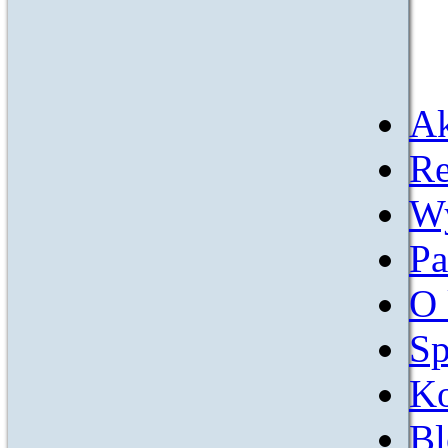
Ak
Re
W
Pa
O 
Sp
Ko
Bl