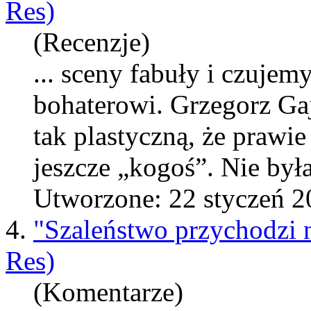
Res)
(Recenzje)
... sceny fabuły i czujem
bohaterowi. Grzegorz
Ga
tak plastyczną, że prawi
jeszcze „kogoś”. Nie był
Utworzone: 22 styczeń 2
4.
"Szaleństwo przychodzi 
Res)
(Komentarze)