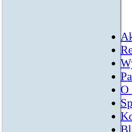
Ak
Re
W
Pa
O 
Sp
Ko
Bl