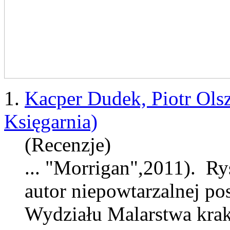
1.
Kacper Dudek, Piotr Ol
Księgarnia)
(Recenzje)
... "Morrigan",2011). R
autor niepowtarzalnej p
Wydziału Malarstwa krak