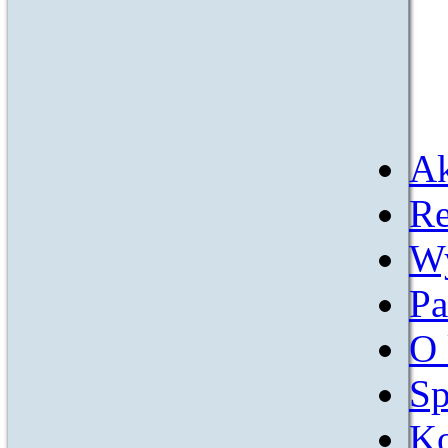
Ak
Re
W
Pa
O 
Sp
Ko