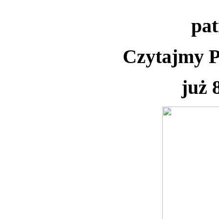
pa
Czytajmy P
już 