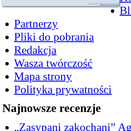
Click for:
Promotional Hats
Bl
Partnerzy
Pliki do pobrania
Redakcja
Wasza twórczość
Mapa strony
Polityka prywatności
Najnowsze recenzje
„Zasypani zakochani” A