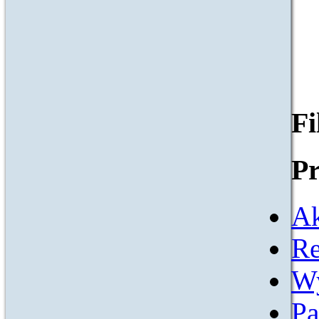
F
Pr
Ak
Re
W
Pa