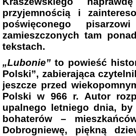
Kraszewskiego napraw
przyjemnością i zaintere
poświęconego pisarzo
zamieszczonych tam ponad
tekstach.
„Lubonie”
to powieść histor
Polski”, zabierająca czytel
jeszcze przed wiekopomnym
Polski w 966 r. Autor ro
upalnego letniego dnia, b
bohaterów – mieszkańcó
Dobrogniewę, piękną dzie