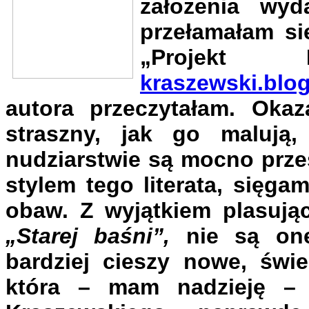
założenia wy
przełamałam si
„Projekt 
kraszewski.blo
autora przeczytałam. Okaz
straszny, jak go malują
nudziarstwie są mocno prze
stylem tego literata, sięg
obaw. Z wyjątkiem plasując
„Starej baśni”,
nie są one
bardziej cieszy nowe, św
która – mam nadzieję – t