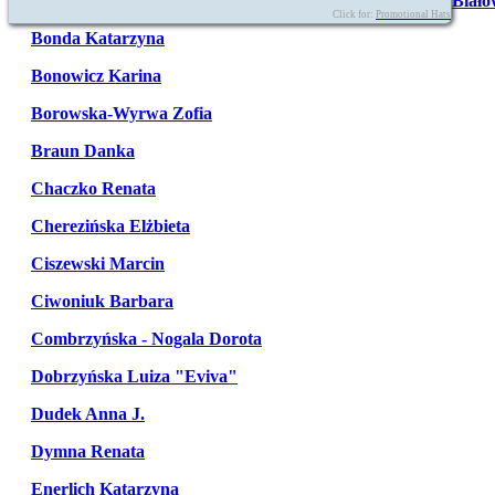
Biało
Click for:
Promotional Hats
Bonda Katarzyna
Bonowicz Karina
Borowska-Wyrwa Zofia
Braun Danka
Chaczko Renata
Cherezińska Elżbieta
Ciszewski Marcin
Ciwoniuk Barbara
Combrzyńska - Nogala Dorota
Dobrzyńska Luiza "Eviva"
Dudek Anna J.
Dymna Renata
Enerlich Katarzyna