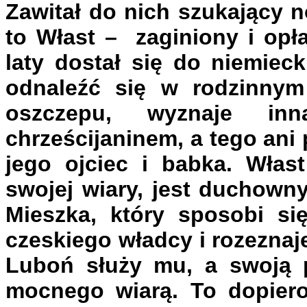
Zawitał do nich szukający n
to Włast – zaginiony i opł
laty dostał się do niemieck
odnaleźć się w rodzinnym
oszczepu, wyznaje inną
chrześcijaninem, a tego ani
jego ojciec i babka. Włas
swojej wiary, jest duchown
Mieszka, który sposobi si
czeskiego władcy i rozezna
Luboń służy mu, a swoją p
mocnego wiarą. To dopiero