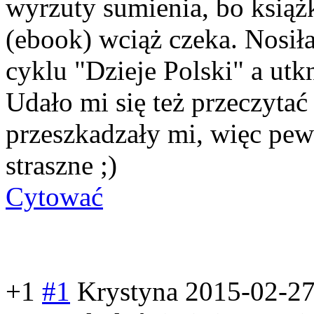
wyrzuty sumienia, bo książk
(ebook) wciąż czeka. Nosił
cyklu "Dzieje Polski" a ut
Udało mi się też przeczytać
przeszkadzały mi, więc pew
straszne ;)
Cytować
+1
#1
Krystyna
2015-02-27