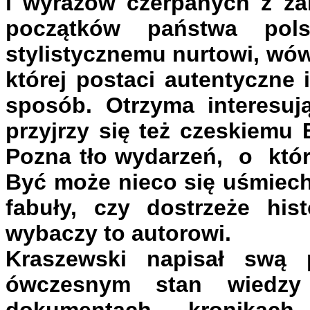
i wyrazów czerpanych z za
początków państwa pol
stylistycznemu nurtowi, wó
której postaci autentyczne 
sposób. Otrzyma interesuj
przyjrzy się też czeskiemu
Pozna tło wydarzeń, o który
Być może nieco się uśmiech
fabuły, czy dostrzeże hist
wybaczy to autorowi.
Kraszewski napisał swą
ówczesnym stan wiedzy 
dokumentach, kronikach 