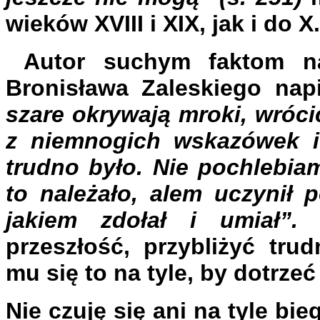
wieków XVIII i XIX, jak i do X.
Autor suchym faktom nad
Bronisława Zaleskiego napi
szare okrywają mroki, wrócić
z niemnogich wskazówek 
trudno było. Nie pochlebia
to należało, alem uczynił 
jakiem zdołał i umiał”
przeszłość, przybliżyć trud
mu się to na tyle, by dotrz
Nie czuję się ani na tyle bie