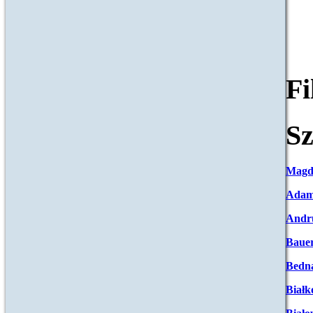
F
Sz
Magd
Adam
Andr
Baue
Bedna
Białk