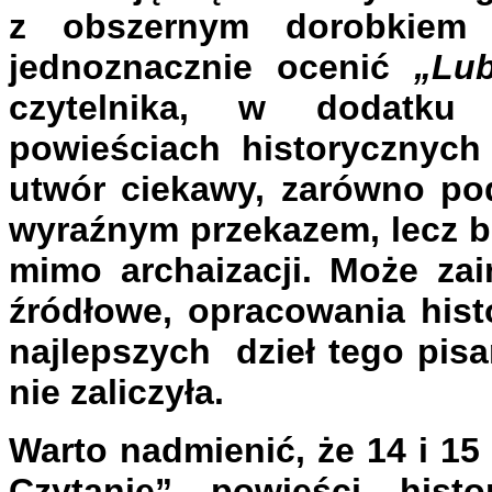
z obszernym dorobkiem l
jednoznacznie ocenić
„Lub
czytelnika, w dodatku 
powieściach historycznych
utwór ciekawy, zarówno pod
wyraźnym przekazem, lecz b
mimo archaizacji. Może zai
źródłowe, opracowania hist
najlepszych dzieł tego pisa
nie zaliczyła.
Warto nadmienić, że 14 i 15 
Czytanie” powieści hist