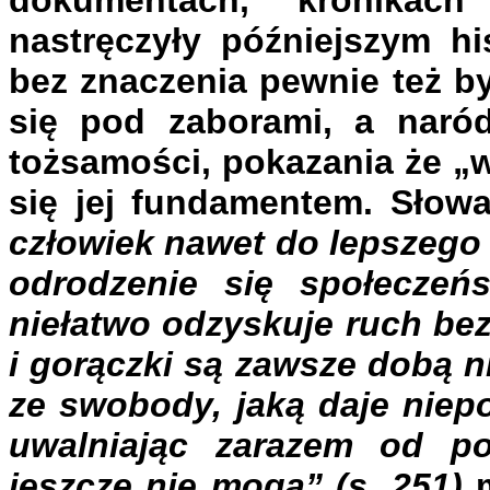
nastręczyły późniejszym hi
bez znaczenia pewnie też by
się pod zaborami, a naró
tożsamości, pokazania że „w
się jej fundamentem. Słow
człowiek nawet do lepszego 
odrodzenie się społeczeńs
niełatwo odzyskuje ruch bezp
i gorączki są zawsze dobą ni
ze swobody, jaką daje niep
uwalniając zarazem od po
jeszcze nie mogą” (s. 251)