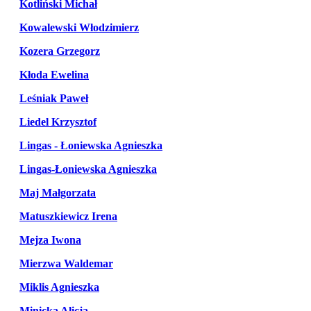
Kotliński Michał
Kowalewski Włodzimierz
Kozera Grzegorz
Kłoda Ewelina
Leśniak Paweł
Liedel Krzysztof
Lingas - Łoniewska Agnieszka
Lingas-Łoniewska Agnieszka
Maj Małgorzata
Matuszkiewicz Irena
Mejza Iwona
Mierzwa Waldemar
Miklis Agnieszka
Minicka Alicja