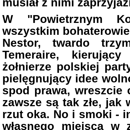
musiał z nimi zaprzyjaź
W "Powietrznym Kor
wszystkim bohaterowie
Nestor, twardo trzy
Temeraire, kierując
żołnierze polskiej par
pielęgnujący idee wol
spod prawa, wreszcie c
zawsze są tak złe, jak
rzut oka. No i smoki - 
własnego miejsca w 