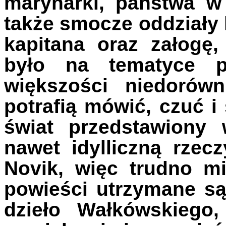
marynarki, państwa w
także smocze oddziały 
kapitana oraz załogę
było na tematyce p
większości niedorówn
potrafią mówić, czuć i
świat przedstawiony
nawet idylliczną rzec
Novik, więc trudno mi
powieści utrzymane s
dzieło Wałkówskiego