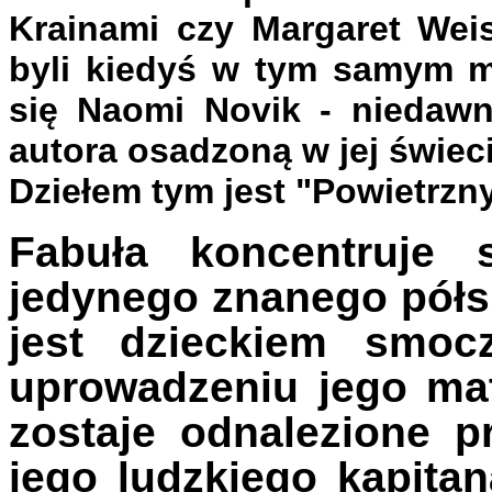
Krainami czy Margaret Wei
byli kiedyś w tym samym mi
się Naomi Novik - niedawn
autora osadzoną w jej świecie
Dziełem tym jest "Powietrzn
Fabuła koncentruje 
jedynego znanego półsm
jest dzieckiem smoc
uprowadzeniu jego mat
zostaje odnalezione 
jego ludzkiego kapitan