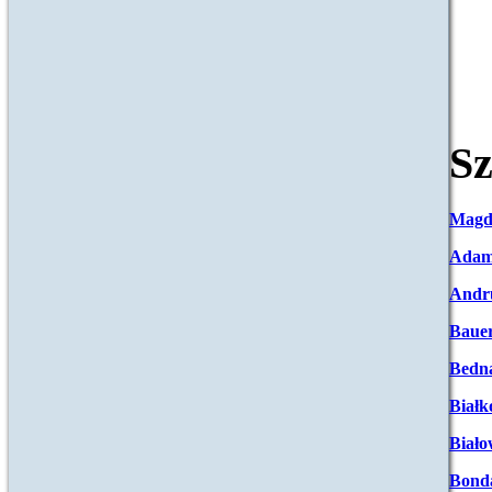
Sz
Magd
Adam
Andr
Baue
Bedna
Białk
Biało
Bond