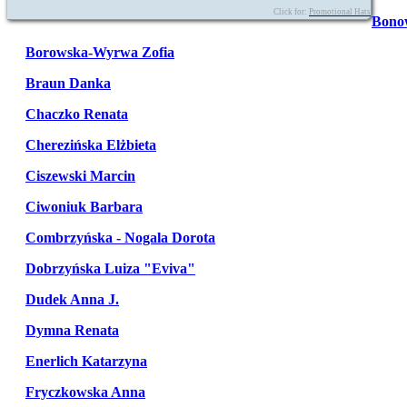
Click for:
Promotional Hats
Bono
Borowska-Wyrwa Zofia
Braun Danka
Chaczko Renata
Cherezińska Elżbieta
Ciszewski Marcin
Ciwoniuk Barbara
Combrzyńska - Nogala Dorota
Dobrzyńska Luiza "Eviva"
Dudek Anna J.
Dymna Renata
Enerlich Katarzyna
Fryczkowska Anna