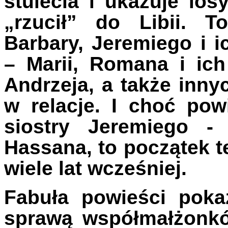
stulecia i ukazuje los
„rzucił” do Libii. T
Barbary, Jeremiego i i
– Marii, Romana i ic
Andrzeja, a także inn
w relacje. I choć po
siostry Jeremiego -
Hassana, to początek te
wiele lat wcześniej.
Fabuła powieści poka
sprawą współmałżonkó