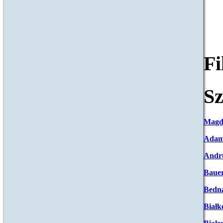
F
Sz
Magd
Adam
Andr
Baue
Bedna
Białk