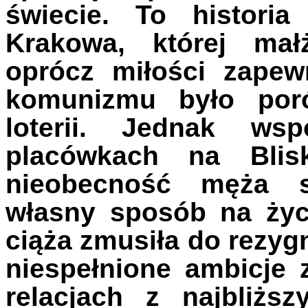
świecie. To histori
Krakowa, której ma
oprócz miłości zapew
komunizmu było por
loterii. Jednak ws
placówkach na Blis
nieobecność męża s
własny sposób na życ
ciąża zmusiła do rezyg
niespełnione ambicje 
relacjach z najbliższ