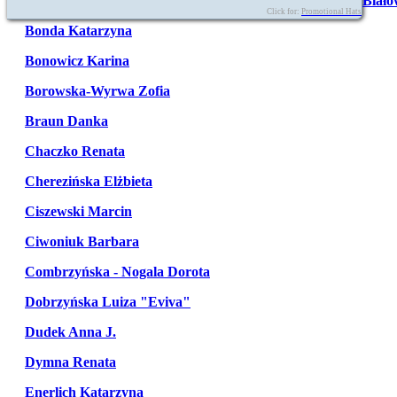
Biało
Click for:
Promotional Hats
Bonda Katarzyna
Bonowicz Karina
Borowska-Wyrwa Zofia
Braun Danka
Chaczko Renata
Cherezińska Elżbieta
Ciszewski Marcin
Ciwoniuk Barbara
Combrzyńska - Nogala Dorota
Dobrzyńska Luiza "Eviva"
Dudek Anna J.
Dymna Renata
Enerlich Katarzyna