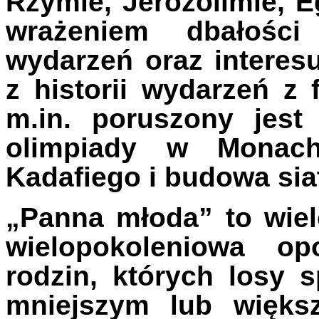
Rzymie, Jerozolimie, E
wrażeniem dbałości
wydarzeń oraz interes
z historii wydarzeń z 
m.in. poruszony jes
olimpiady w Monach
Kadafiego i budowa siat
„Panna młoda” to wiel
wielopokoleniowa op
rodzin, których losy 
mniejszym lub więks