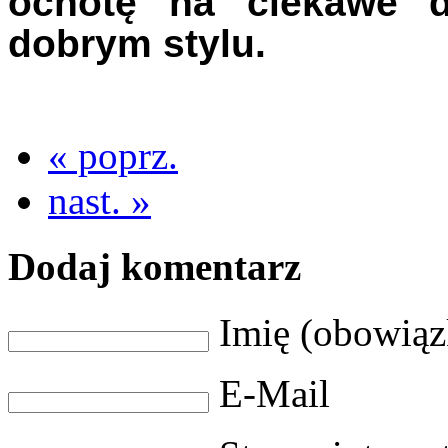
ochotę na ciekawe do
dobrym stylu.
« poprz.
nast. »
Dodaj komentarz
Imię (obowią
E-Mail