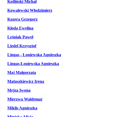
Kotliński Michał
Kowalewski Włodzimierz
Kozera Grzegorz
Kłoda Ewelina
Leśniak Paweł
Liedel Krzysztof
Lingas - Łoniewska Agnieszka
Lingas-Łoniewska Agnieszka
Maj Małgorzata
Matuszkiewicz Irena
Mejza Iwona
Mierzwa Waldemar
Miklis Agnieszka
Minicka Alicja