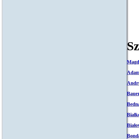
Sz
Magd
Adam
Andr
Baue
Bedna
Białk
Biało
Bond