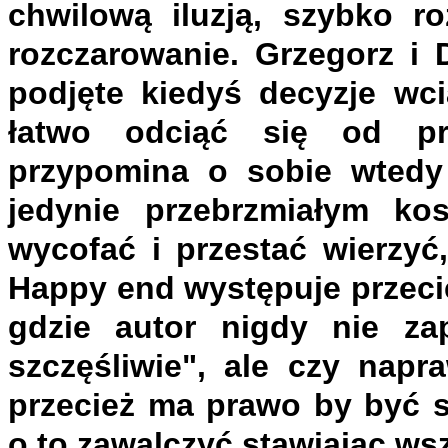
chwilową iluzją, szybko ro
rozczarowanie. Grzegorz i 
podjęte kiedyś decyzje wci
łatwo odciąć się od prz
przypomina o sobie wtedy 
jedynie przebrzmiałym k
wycofać i przestać wierzyć
Happy end występuje przecie
gdzie autor nigdy nie za
szczęśliwie", ale czy nap
przecież ma prawo by być s
o to zawalczyć stawiając wsz