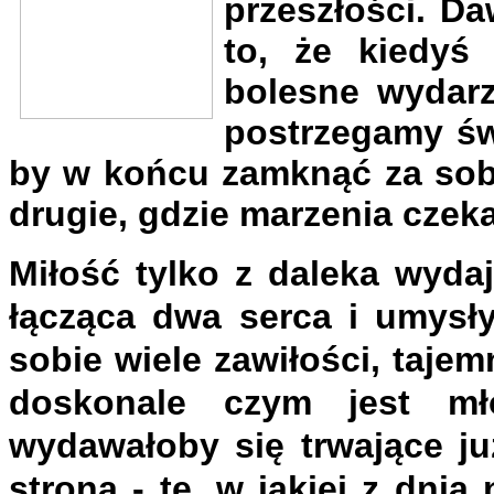
przeszłości. D
to, że kiedyś
bolesne wydarz
postrzegamy św
by w końcu zamknąć za sobą
drugie, gdzie marzenia czeka
Miłość tylko z daleka wyda
łącząca dwa serca i umysły
sobie wiele zawiłości, tajem
doskonale czym jest mło
wydawałoby się trwające ju
stroną - tę, w jakiej z dni