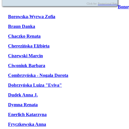
Click for:
Promotional Hats
Bono
Borowska-Wyrwa Zofia
Braun Danka
Chaczko Renata
Cherezińska Elżbieta
Ciszewski Marcin
Ciwoniuk Barbara
Combrzyńska - Nogala Dorota
Dobrzyńska Luiza "Eviva"
Dudek Anna J.
Dymna Renata
Enerlich Katarzyna
Fryczkowska Anna