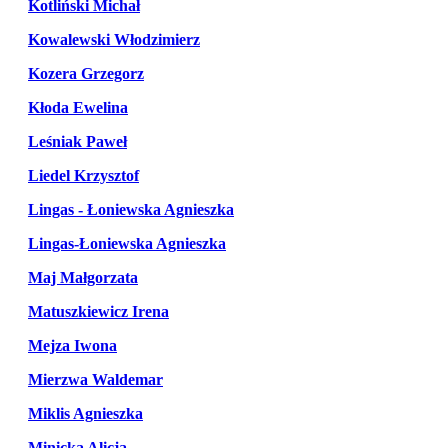
Kotliński Michał
Kowalewski Włodzimierz
Kozera Grzegorz
Kłoda Ewelina
Leśniak Paweł
Liedel Krzysztof
Lingas - Łoniewska Agnieszka
Lingas-Łoniewska Agnieszka
Maj Małgorzata
Matuszkiewicz Irena
Mejza Iwona
Mierzwa Waldemar
Miklis Agnieszka
Minicka Alicja