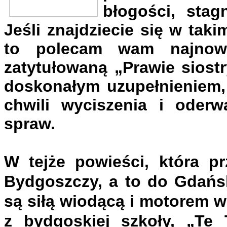
błogości, stag
Jeśli znajdziecie się w ta
to polecam wam najnowsz
zatytułowaną „Prawie siost
doskonałym uzupełnieniem,
chwili wyciszenia i oderw
spraw.
W tejże powieści, która pr
Bydgoszczy, a to do Gdańsk
są siłą wiodącą i motorem ws
z bydgoskiej szkoły, „Te 