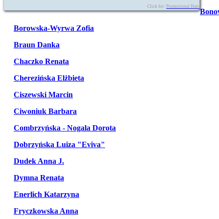
Click for:
Promotional Hats
Bono
Borowska-Wyrwa Zofia
Braun Danka
Chaczko Renata
Cherezińska Elżbieta
Ciszewski Marcin
Ciwoniuk Barbara
Combrzyńska - Nogala Dorota
Dobrzyńska Luiza "Eviva"
Dudek Anna J.
Dymna Renata
Enerlich Katarzyna
Fryczkowska Anna