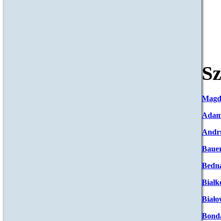
Sz
Magd
Adam
Andr
Baue
Bedna
Białk
Biało
Bond